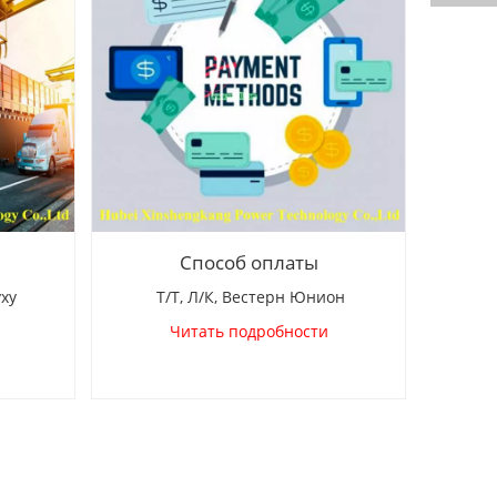
Способ оплаты
уху
Т/Т, Л/К, Вестерн Юнион
Читать подробности