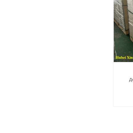
Блок цилиндров двигателя Cummins QSB6.7
Дере
Блок цилиндров Cummins 4B3.9 3932012