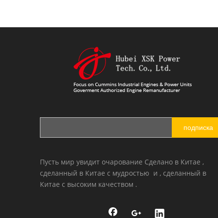
Cummins 4B3.9 цилиндрический блок 3932012
подписка
Пусть мир увидит очарование Сделано в Китае ,
сделанный в Китае с мудростью и , сделанный в
Китае с высоким качеством .
Блок цилиндров двигателя Cummins 6L8.9