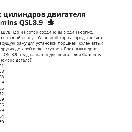
к цилиндров двигателя
mins QSL8.9
цилиндр и картер соединены в один корпус,
 основной корпус. Основной корпус представляет
есущую раму для установки поршней, коленчатых
 других деталей и аксессуаров. Блок цилиндров
s QSL8.9 предназначен для двигателей Cummins
 номера деталей:
91
68
98
69
96
72
69
56
29
94
30