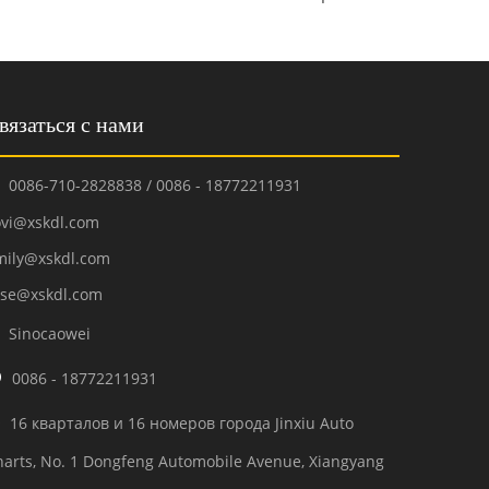
вязаться с нами
0086-710-2828838 / 0086 - 18772211931

ovi@xskdl.com
mily@xskdl.com
ose@xskdl.com
Sinocaowei


0086 - 18772211931
16 кварталов и 16 номеров города Jinxiu Auto

harts, No. 1 Dongfeng Automobile Avenue, Xiangyang