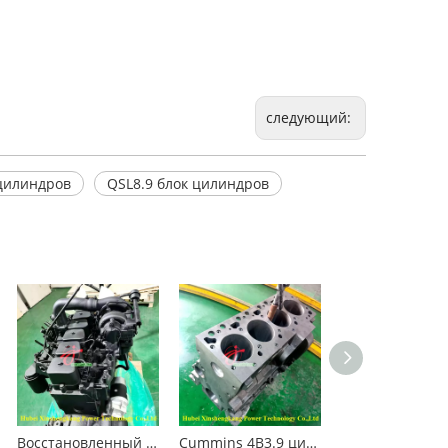
следующий:
цилиндров
QSL8.9 блок цилиндров
Восстановленный двигатель Cummins 6BT5.9 для строительных машин
Cummins 4B3.9 цилиндрический блок 3932012