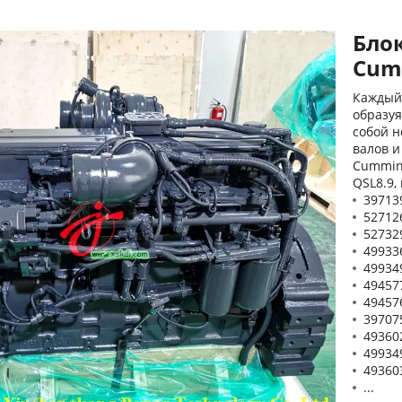
Бло
Cum
Каждый 
образуя
собой н
валов и
Cummin
QSL8.9,
39713
52712
52732
49933
49934
49457
49457
39707
49360
49934
49360
...