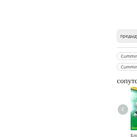
предыд
Cummin
Cummin
сопут
Восстановленный двигатель Cummins 6BT5.9 для строительных машин
Блок цилиндров двигателя Cummins QSB3.9