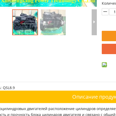
Количес
:
QSL8.9
Описание продук
оцилиндровых двигателей расположение цилиндров определяет 
ость и прочность блока цилиндров двигателя и связано с обще