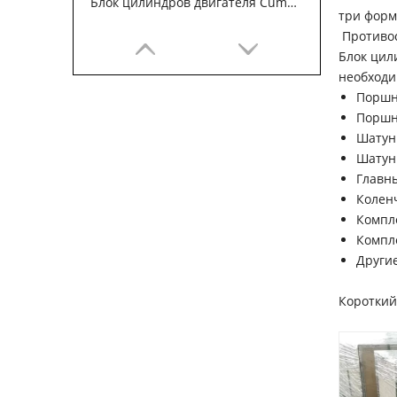
Блок цилиндров двигателя Cummins QSB3.9
три форм
Противос
Блок цил
необходи
Порш
Поршн
Шатун
Шатун
Главн
Колен
Компл
Компл
Други
Блок цилиндров Cummins 4B3.9 3932012
Короткий