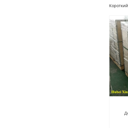
Короткий
Блок цилиндров Cummins 4B3.9 3932012
Дере
Блок цилиндров двигателя Cummins QSB3.9