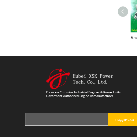
Восстановленный двигатель Cummins 6BT5.9 для строительных машин
Блок цилиндров двигателя Cummins QSB4.5
подписка
Блок цилиндров двигателя Cummins QSB5.9