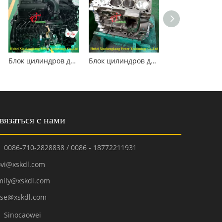
Блок цилиндров двигателя Cummins 6L8.9
Блок цилиндров двигателя Cummins QSB4.5
вязаться с нами
0086-710-2828838 / 0086 - 18772211931

ovi@xskdl.com
mily@xskdl.com
ose@xskdl.com
Sinocaowei
