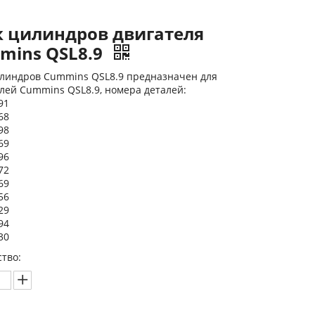
к цилиндров двигателя
mins QSL8.9
илиндров Cummins QSL8.9 предназначен для
лей Cummins QSL8.9, номера деталей:
91
68
98
69
96
72
69
56
29
94
30
тво: