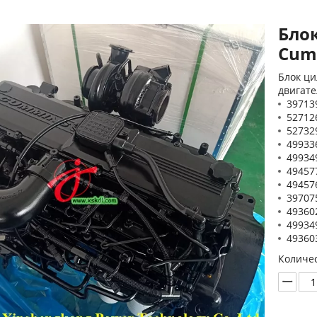
Бло
Cum
Блок ц
двигате
39713
52712
52732
49933
49934
49457
49457
39707
49360
49934
49360
Количес