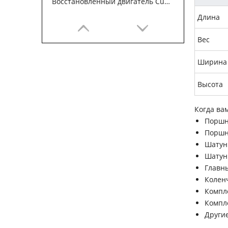
Восстановленный двигатель Cummins 6BT5.9 для строительных машин
Длина
Вес
Ширина
Высота
Когда ва
Порш
Поршн
Шатун
Блок цилиндров Cummins 4B3.9 3932012
Шатун
Главн
Колен
Компл
Компл
Други