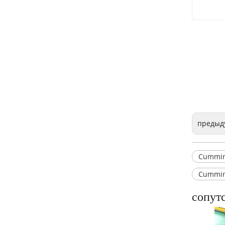
предыд
Блок цилиндров двигателя Cummins 6L8.9
Cummin
Cummin
сопут