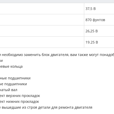
37,5 В
870 фунтов
26,25 В
19.25 В
м необходимо заменить блок двигателя, вам также могут понадо
ни
евые кольца
ные подшипники
ые подшипники
чатый вал
ект верхних прокладок
ект нижних прокладок
е вышедшие из строя детали для ремонта двигателя