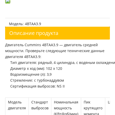
Модель:
4BTAA3.9
Описание продукта
Двигатель Cummins 4BTAA3.9 — двигатель средней
мощности. Проверьте следующие технические данные
двигателя 4BTAA3.9:
Тип двигателя: рядный, 4 цилиндра, с водяным охлажден
Диаметр х ход (мм): 102 х 120
Водоизмещение (л): 3,9
Стремление: с турбонаддувом
Сертификация выбросов: NS II
Модель
Стандарт
Номинальная
Пик
Цил
двигателя
выбросов
мощность
крутящего
(КВт@об/мин)
момента