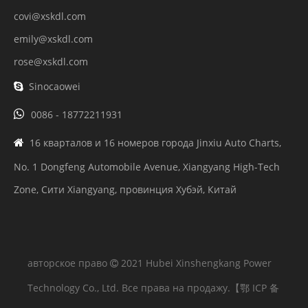
covi@xskdl.com
emily@xskdl.com
rose@xskdl.com
Sinocaowei


0086 - 18772211931
16 кварталов и 16 номеров города Jinxiu Auto Charts,

No. 1 Dongfeng Automobile Avenue, Xiangyang High-Tech
Zone, Сити Xiangyang, провинция Хубэй, Китай
авторское право
2021 Hubei Xinshengkang Power

Technology Co., Ltd. Все права на продажу.
【鄂 ICP 备