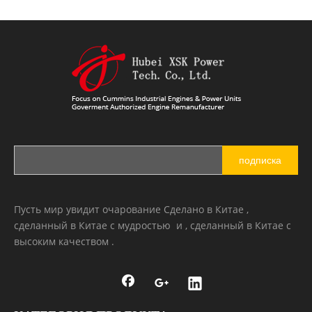
подписка
Пусть мир увидит очарование Сделано в Китае ,
сделанный в Китае с мудростью и , сделанный в Китае с
высоким качеством .