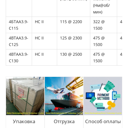
(Нм@об/
мин)
4БТАА3.9-
НС II
115 @ 2200
322 @
4
C115
1500
4BTAA3.9-
НС II
125 @ 2300
475 @
4
C125
1500
4BTAA3.9-
НС II
130 @ 2500
475 @
4
C130
1500
Упаковка
Отгрузка
Способ оплаты