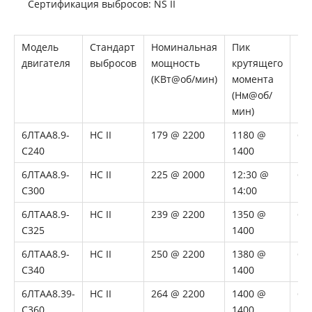
Сертификация выбросов: NS II
Модель
Стандарт
Номинальная
Пик
Ци
двигателя
выбросов
мощность
крутящего
(КВт@об/мин)
момента
(Нм@об/
мин)
6ЛТАА8.9-
НС II
179 @ 2200
1180 @
6
С240
1400
6ЛТАА8.9-
НС II
225 @ 2000
12:30 @
6
С300
14:00
6ЛТАА8.9-
НС II
239 @ 2200
1350 @
6
С325
1400
6ЛТАА8.9-
НС II
250 @ 2200
1380 @
6
С340
1400
6ЛТАА8.39-
НС II
264 @ 2200
1400 @
6
C360
1400