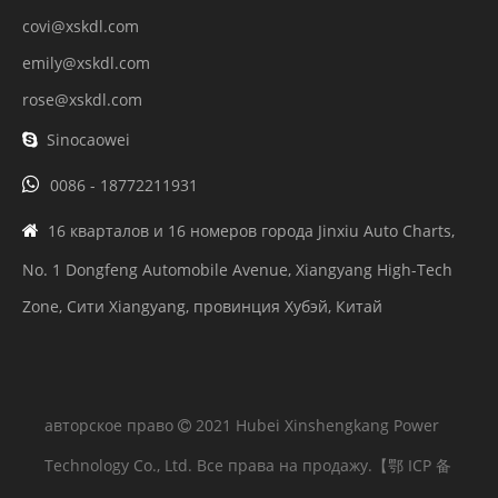
covi@xskdl.com
emily@xskdl.com
rose@xskdl.com
Sinocaowei


0086 - 18772211931
16 кварталов и 16 номеров города Jinxiu Auto Charts,

No. 1 Dongfeng Automobile Avenue, Xiangyang High-Tech
Zone, Сити Xiangyang, провинция Хубэй, Китай
авторское право
2021 Hubei Xinshengkang Power

Technology Co., Ltd. Все права на продажу.
【鄂 ICP 备