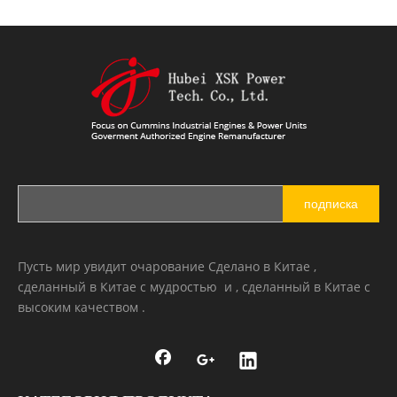
подписка
Пусть мир увидит очарование Сделано в Китае ,
сделанный в Китае с мудростью и , сделанный в Китае с
высоким качеством .