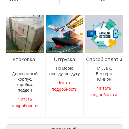
Упаковка
Отгрузка
Способ оплаты
По морю,
Т/Т, Л/К,
Деревянный
поезду, воздуху
Вестерн
корпус,
Юнион
Читать
коробка,
Читать
подробности
поддон
подробности
Читать
подробности
предыдущий: