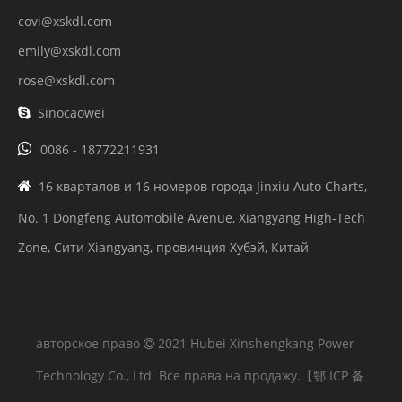
covi@xskdl.com
emily@xskdl.com
rose@xskdl.com
Sinocaowei


0086 - 18772211931
16 кварталов и 16 номеров города Jinxiu Auto Charts,

No. 1 Dongfeng Automobile Avenue, Xiangyang High-Tech
Zone, Сити Xiangyang, провинция Хубэй, Китай
авторское право
2021 Hubei Xinshengkang Power

Technology Co., Ltd. Все права на продажу.
【鄂 ICP 备