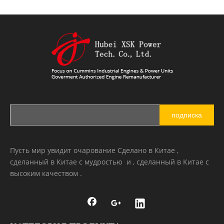
подписка
Пусть мир увидит очарование Сделано в Китае ,
сделанный в Китае с мудростью и , сделанный в Китае с
высоким качеством .