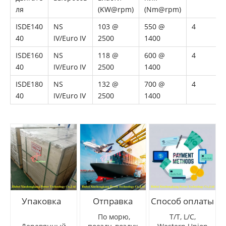
ля
(KW@rpm)
(Nm@rpm)
ISDE140
NS
103 @
550 @
4
40
IV/Euro IV
2500
1400
ISDE160
NS
118 @
600 @
4
40
IV/Euro IV
2500
1400
ISDE180
NS
132 @
700 @
4
40
IV/Euro IV
2500
1400
Упаковка
Отправка
Способ оплаты
По морю,
T/T, L/C,