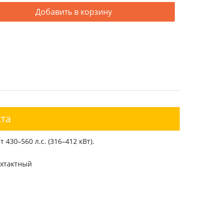
Добавить в корзину
та
30–560 л.с. (316–412 кВт).
ехтактный