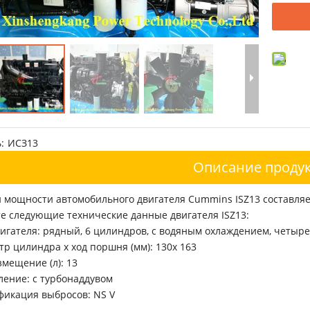
:
ИСЗ13
Описание продук
 мощности автомобильного двигателя Cummins ISZ13 составляет 4
е следующие технические данные двигателя ISZ13:
игателя: рядный, 6 цилиндров, с водяным охлаждением, четыр
р цилиндра x ход поршня (мм): 130x 163
мещение (л): 13
ление: с турбонаддувом
фикация выбросов: NS V