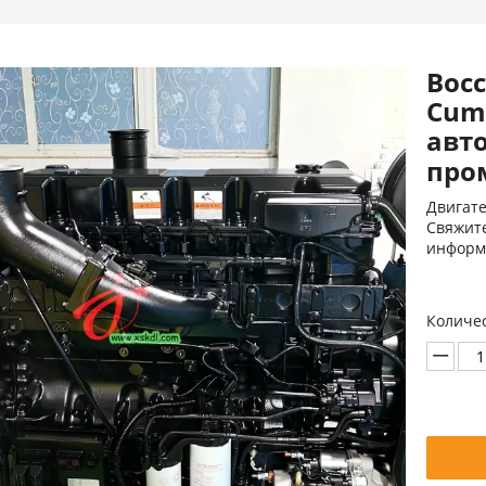
Вос
Cumm
авт
про
Двигате
Свяжите
информ
Количес