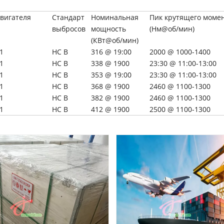
вигателя
Стандарт
Номинальная
Пик крутящего моме
выбросов
мощность
(Нм@об/мин)
(КВт@об/мин)
1
НС В
316 @ 19:00
2000 @ 1000-1400
1
НС В
338 @ 1900
23:30 @ 11:00-13:00
1
НС В
353 @ 19:00
23:30 @ 11:00-13:00
1
НС В
368 @ 1900
2460 @ 1100-1300
1
НС В
382 @ 1900
2460 @ 1100-1300
1
НС В
412 @ 1900
2500 @ 1100-1300