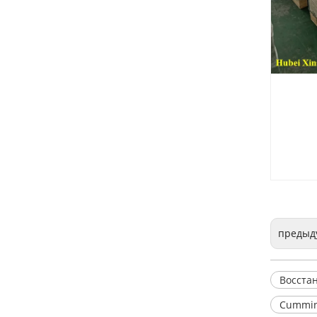
Де
Восстановленный двигатель Cummins ISB5.9 для автомобильной промышленности
предыд
Восста
Cummin