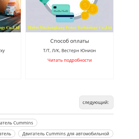
Способ оплаты
уху
Т/Т, Л/К, Вестерн Юнион
Читать подробности
следующий:
гатель Cummins
атель
Двигатель Cummins для автомобильной