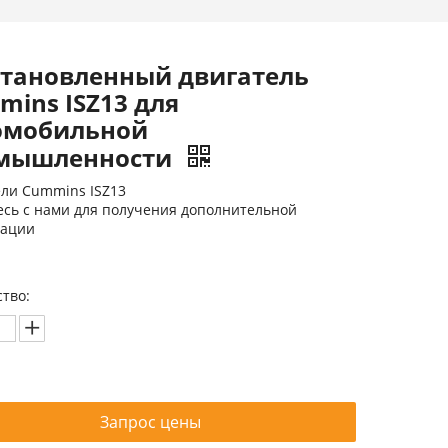
становленный двигатель
ins ISZ13 для
омобильной
мышленности
ли Cummins ISZ13
сь с нами для получения дополнительной
ации
тво:
Запрос цены