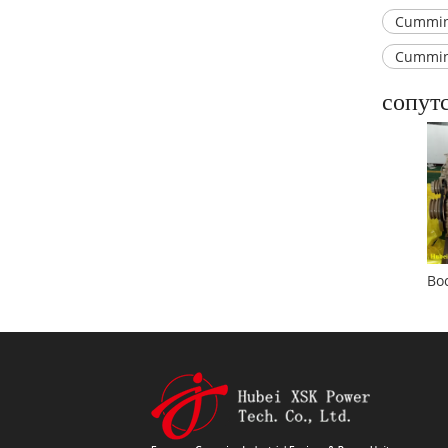
Cummin
Cummin
сопут