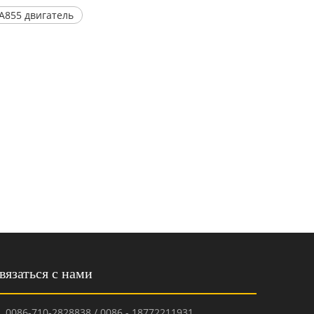
855 двигатель
вязаться с нами
0086-710-2828838 / 0086 - 18772211931
