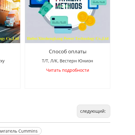
Способ оплаты
уху
Т/Т, Л/К, Вестерн Юнион
Читать подробности
следующий:
вигатель Cummins