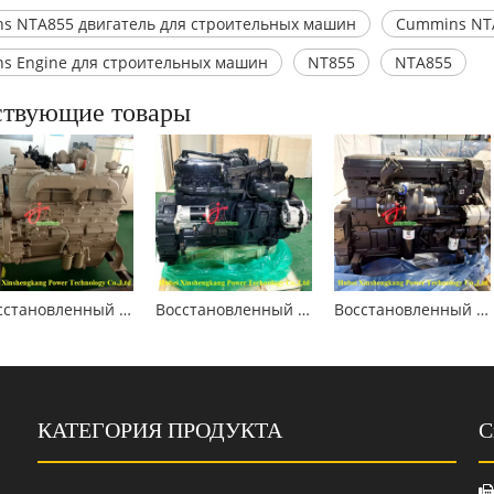
s NTA855 двигатель для строительных машин
Cummins NTA
s Engine для строительных машин
NT855
NTA855
ствующие товары
Восстановленный двигатель Cummins NT855 для строительных машин
Восстановленный двигатель Cummins QSL8.9 для строительной техники
Восстановленный двигатель Cummins QSX15 для строительной техники
КАТЕГОРИЯ ПРОДУКТА
С