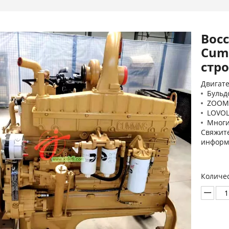
Вос
Cum
стр
Двигате
Бульд
ZOOML
LOVOL
Многи
Свяжите
информ
Количес