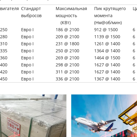
вигателя
Стандарт
Максимальная
Пик крутящего
Ц
выбросов
мощность
момента
(КВт)
(Нм@об/мин)
250
Евро I
186 @ 2100
912 @ 1500
6
280
Евро I
209 @ 2100
1139 @ 1500
6
310
Евро I
231 @ 1800
1261 @ 1400
6
335
Евро I
250 @ 2100
1364 @ 1400
6
360
Евро I
269 @ 2100
1464 @ 1500
6
400
Евро I
298 @ 2100
1627 @ 1400
6
420
Евро I
311 @ 2100
1627 @ 1400
6
450
Евро I
336 @ 2100
1367 @ 1400
6