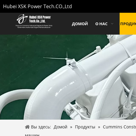
Hubei XSK Power Tech.CO.,Ltd
ДОМОЙ
О НАС
ПРОДУ
Вы здесь:
Домой
»
Продукты
»
Cummins Constr
машин