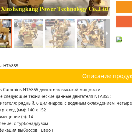
:
НТА855
Описание продук
ь Cummins NTA855 двигатель высокой мощности.
е следующие технические данные двигателя NTA855:
игателя: рядный, 6 цилиндров, с водяным охлаждением, четыр
р x ход (мм): 140 x 152
мещение (л): 14
ление: с турбонаддувом
фикация выбросов: Евро I