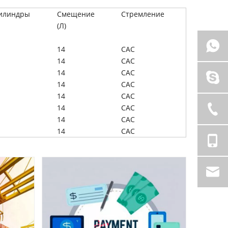
илиндры
Смещение
Стремление
(Л)
14
CAC
14
CAC
14
CAC
14
CAC
14
CAC
14
CAC
14
CAC
14
CAC