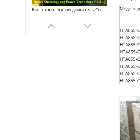
Модель д
Восстановленный двигатель Cummins NT855 для строительных машин
НТА855-С
НТА855-C
НТА855-C
НТА855-C
НТА855-C
НТА855-C
НТА855-C
НТА855-C
Восстановленный двигатель Cummins QSL8.9 для строительной техники