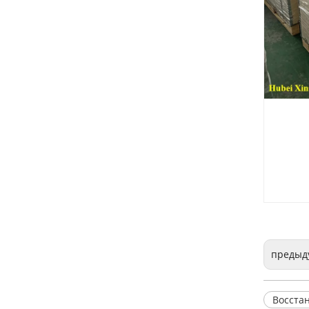
Восстановленный двигатель Cummins QSX15 для строительной техники
Де
предыд
Восста