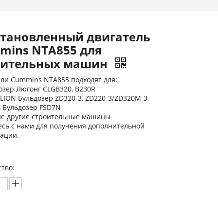
становленный двигатель
mins NTA855 для
оительных машин
ли Cummins NTA855 подходят для:
озер Люгонг CLGB320, B230R
ION Бульдозер ZD320-3, ZD220-3/ZD320M-3
 Бульдозер FSD7N
е другие строительные машины
сь с нами для получения дополнительной
ации.
тво: