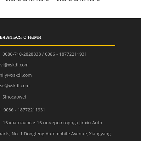
вязаться с нами
0086-710-2828838 / 0086 - 18772211931

ovi@xskdl.com
mily@xskdl.com
ose@xskdl.com
Sinocaowei


0086 - 18772211931
16 кварталов и 16 номеров города Jinxiu Auto

harts, No. 1 Dongfeng Automobile Avenue, Xiangyang