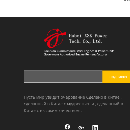
Восстановленный двигатель Cummins QSB5.9 для строительной техники
подписка
Пусть мир увидит очарование Сделано в Китае ,
сделанный в Китае с мудростью и , сделанный в
Китае с высоким качеством .
Восстановленный двигатель Cummins QSB5.9 для строительных машин