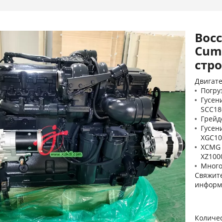
Вос
Cum
стр
Двигате
Погру
Гусен
SCC18
Грейд
Гусен
XGC10
XCMG 
XZ1000
Много
Свяжите
информ
Количес