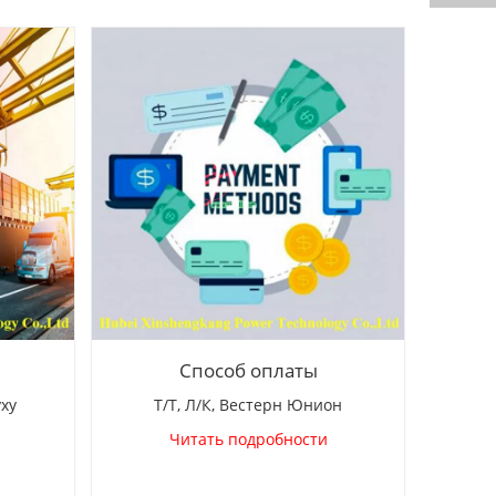
Способ оплаты
уху
Т/Т, Л/К, Вестерн Юнион
Читать подробности