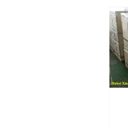
Восстановленный двигатель Cummins QSC8.3 для строительной техники
Де