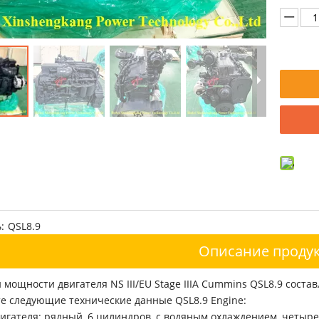
:
QSL8.9
Описание продук
мощности двигателя NS III/EU Stage IIIA Cummins QSL8.9 составл
е следующие технические данные QSL8.9 Engine:
игателя: рядный, 6 цилиндров, с водяным охлаждением, четыр