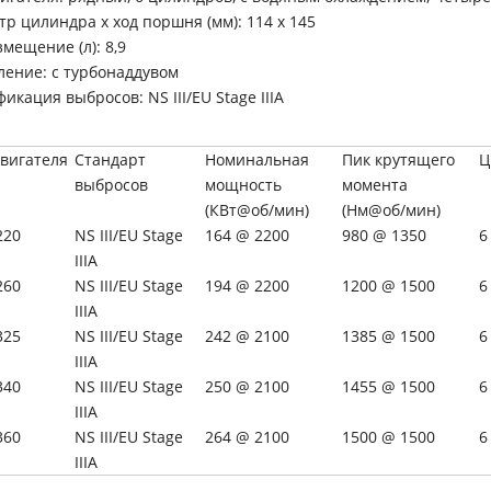
р цилиндра x ход поршня (мм): 114 x 145
мещение (л): 8,9
ление: с турбонаддувом
икация выбросов: NS III/EU Stage IIIA
вигателя
Стандарт
Номинальная
Пик крутящего
Ц
выбросов
мощность
момента
(КВт@об/мин)
(Нм@об/мин)
220
NS III/EU Stage
164 @ 2200
980 @ 1350
6
IIIA
260
NS III/EU Stage
194 @ 2200
1200 @ 1500
6
IIIA
325
NS III/EU Stage
242 @ 2100
1385 @ 1500
6
IIIA
340
NS III/EU Stage
250 @ 2100
1455 @ 1500
6
IIIA
360
NS III/EU Stage
264 @ 2100
1500 @ 1500
6
IIIA