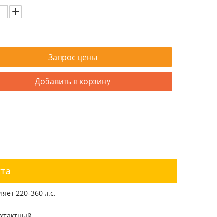
Запрос цены
Добавить в корзину
та
яет 220–360 л.с.
ехтактный