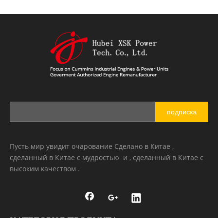
подписка
Пусть мир увидит очарование Сделано в Китае ,
сделанный в Китае с мудростью и , сделанный в Китае с
высоким качеством .