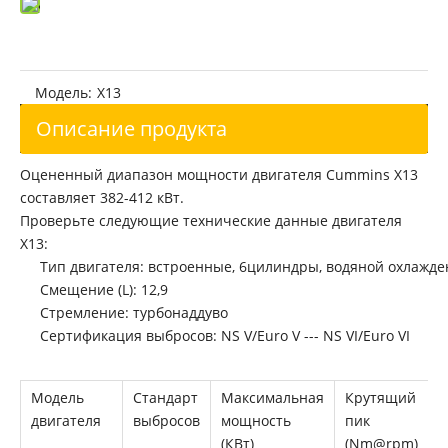
Восстановленный двигатель Cummins ISL8.9 для автомобильной промышленности
Восстановленный двигатель Cummins ISL9.5 для автомобильной промышленности
Модель:
X13
Описание продукта
Оцененный диапазон мощности двигателя Cummins X13
составляет 382-412 кВт.
Проверьте следующие технические данные двигателя
X13:
Тип двигателя: встроенные, 6цилиндры, водяной охлажде
Смещение (L): 12,9
Восстановленный двигатель Cummins x11 для автомобильной
Восстановленный Cummins 6C8.3 Двигатель для автомобилей
Стремление: турбонаддуво
Сертификация выбросов: NS V/Euro V --- NS VI/Euro VI
Модель
Стандарт
Максимальная
Крутящий
двигателя
выбросов
мощность
пик
(КВт)
(Nm@rpm)