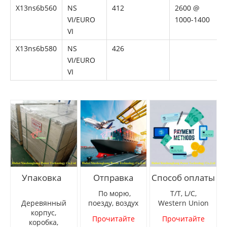
X13ns6b560
NS
412
2600 @
6
VI/EURO
1000-1400
VI
X13ns6b580
NS
426
6
VI/EURO
VI
Упаковка
Отправка
Способ оплаты
По морю,
T/T, L/C,
Деревянный
поезду, воздух
Western Union
корпус,
Прочитайте
Прочитайте
коробка,