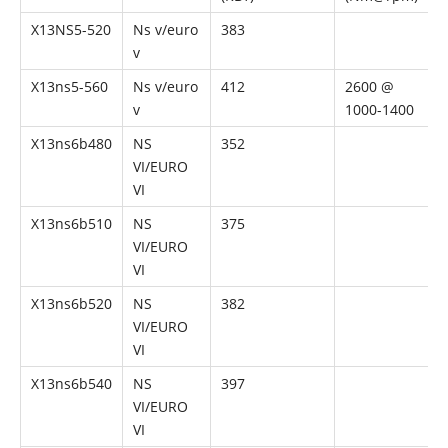
X13NS5-520
Ns v/euro
383
6
v
X13ns5-560
Ns v/euro
412
2600 @
6
v
1000-1400
Восстановленный двигатель Cummins ISM11 для автомобильной
X13ns6b480
NS
352
6
VI/EURO
VI
X13ns6b510
NS
375
6
VI/EURO
VI
X13ns6b520
NS
382
6
VI/EURO
VI
X13ns6b540
NS
397
6
VI/EURO
VI