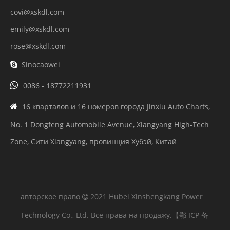
covi@xskdl.com
emily@xskdl.com
rose@xskdl.com
Sinocaowei


0086 - 18772211931
16 кварталов и 16 номеров города Jinxiu Auto Charts,

No. 1 Dongfeng Automobile Avenue, Xiangyang High-Tech
Zone, Сити Xiangyang, провинция Хубэй, Китай
авторское право
2021 Hubei Xinshengkang Power

Technology Co., Ltd. Все права на продажу.
【鄂 ICP 备