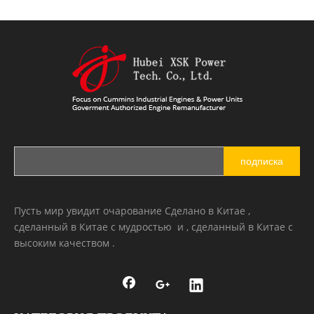
подписка
Пусть мир увидит очарование Сделано в Китае ,
сделанный в Китае с мудростью и , сделанный в Китае с
высоким качеством .