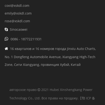
covi@xskdl.com
emily@xskdl.com
rose@xskdl.com
Sinocaowei


0086 - 18772211931
16 кварталов и 16 номеров города Jinxiu Auto Charts,

No. 1 Dongfeng Automobile Avenue, Xiangyang High-Tech
Zone, Сити Xiangyang, провинция Хубэй, Китай
авторское право
2021 Hubei Xinshengkang Power

Technology Co., Ltd. Все права на продажу.
【鄂 ICP 备