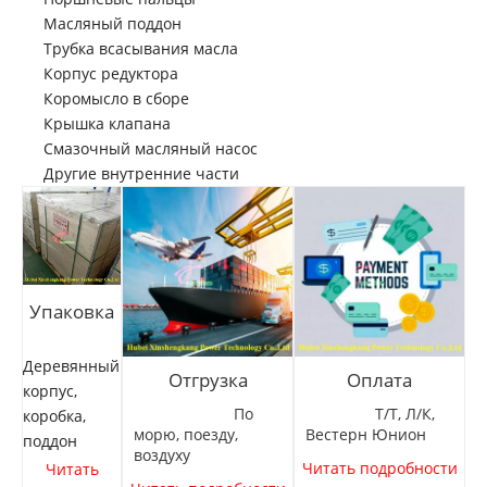
Масляный поддон
Трубка всасывания масла
Корпус редуктора
Коромысло в сборе
Крышка клапана
Смазочный масляный насос
Другие внутренние части
Упаковка
Деревянный
Отгрузка
Оплата
корпус,
По
Т/Т, Л/К,
коробка,
морю, поезду,
Вестерн Юнион
поддон
воздуху
Читать подробности
Читать