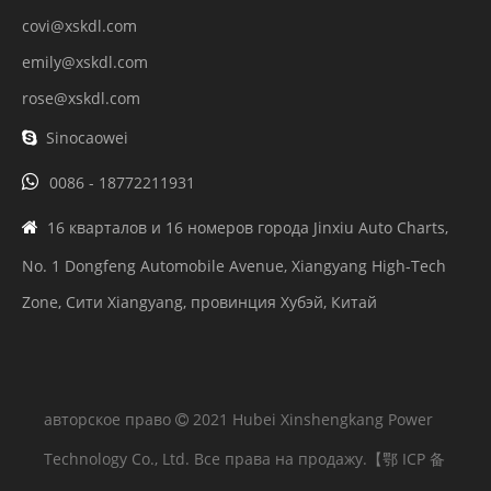
covi@xskdl.com
emily@xskdl.com
rose@xskdl.com
Sinocaowei


0086 - 18772211931
16 кварталов и 16 номеров города Jinxiu Auto Charts,

No. 1 Dongfeng Automobile Avenue, Xiangyang High-Tech
Zone, Сити Xiangyang, провинция Хубэй, Китай
авторское право
2021 Hubei Xinshengkang Power

Technology Co., Ltd. Все права на продажу.
【鄂 ICP 备