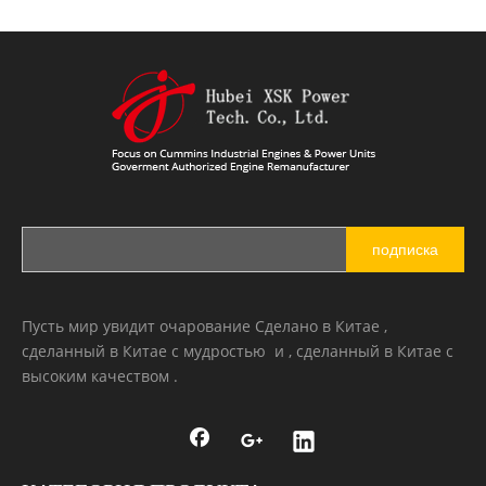
подписка
Пусть мир увидит очарование Сделано в Китае ,
сделанный в Китае с мудростью и , сделанный в Китае с
высоким качеством .