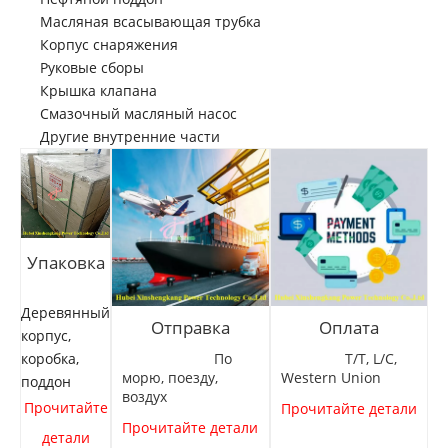
Масляная всасывающая трубка
Корпус снаряжения
Руковые сборы
Крышка клапана
Смазочный масляный насос
Другие внутренние части
Упаковка
Деревянный
Отправка
Оплата
корпус,
По
T/T, L/C,
коробка,
морю, поезду,
Western Union
поддон
воздух
Прочитайте
Прочитайте детали
Прочитайте детали
детали