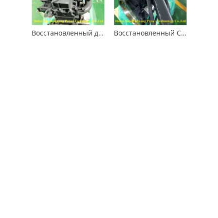
Восстановленный двигатель Komatsu SAA6D114E-2 для строительного оборудования
Восстановленный Cummins QSC8.3 Двигатель для строительных машин