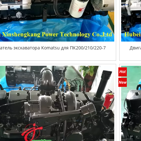
атель экскаватора Komatsu для ПК200/210/220-7
Двиг