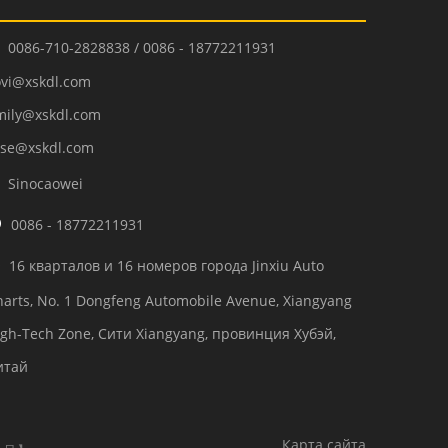
0086-710-2828838 / 0086 - 18772211931

ovi@xskdl.com
mily@xskdl.com
ose@xskdl.com
Sinocaowei


0086 - 18772211931
16 кварталов и 16 номеров города Jinxiu Auto

harts, No. 1 Dongfeng Automobile Avenue, Xiangyang
igh-Tech Zone, Сити Xiangyang, провинция Хубэй,
итай
Карта сайта