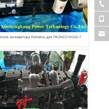
атель экскаватора Komatsu для ПК200/210/220-7