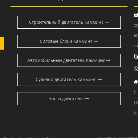
Строительный двигатель Камминс
c
e
Силовые блоки Камминс
r
Автомобильный двигатель Камминс
Судовой двигатель Камминс
C
Части двигателя
H
К