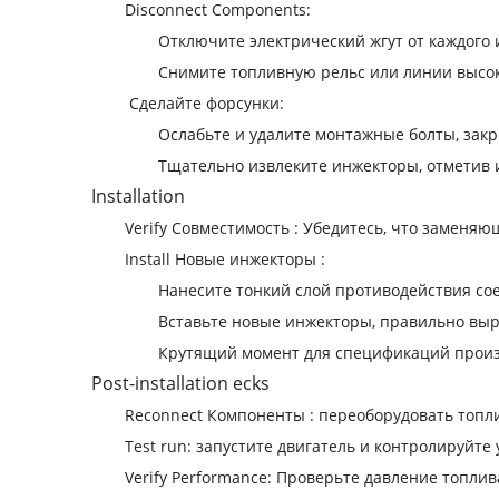
‌Disconnect Components‌:
Отключите электрический жгут от каждого 
Снимите топливную рельс или линии высоко
‌ Сделайте форсунки:
Ослабьте и удалите монтажные болты, за
Тщательно извлеките инжекторы, отметив 
‌Installation‌
‌Verify Совместимость ‌: Убедитесь, что замен
‌Install Новые инжекторы ‌:
Нанесите тонкий слой противодействия со
Вставьте новые инжекторы, правильно выр
Крутящий момент для спецификаций произв
‌Post-installation ecks‌
‌Reconnect Компоненты ‌: переоборудовать топ
‌Test run‌: запустите двигатель и контролируйт
‌Verify Performance‌: Проверьте давление топ