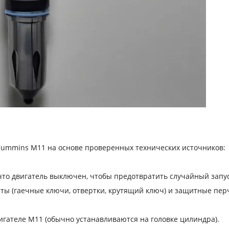
Cummins M11 на основе проверенных технических источников:
ь, что двигатель выключен, чтобы предотвратить случайный запус
енты (гаечные ключи, отвертки, крутящий ключ) и защитные пер
вигателе M11 (обычно устанавливаются на головке цилиндра).