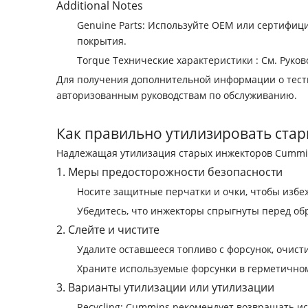
‌Additional Notes‌
‌Genuine Parts‌: Используйте OEM или сертиф
покрытия.
‌Torque Технические характеристики ‌: См. Ру
Для получения дополнительной информации о тести
авторизованным руководствам по обслуживанию.
Как правильно утилизировать ста
Надлежащая утилизация старых инжекторов Cummin
‌1. Меры предосторожности безопасности
Носите защитные перчатки и очки, чтобы избе
Убедитесь, что инжекторы спрыгнуты перед обр
‌2. Слейте и чистите
Удалите оставшееся топливо с форсунок, очист
Храните используемые форсунки в герметично
‌3. Варианты утилизации или утилизации
‌Recycling‌: Cummins рекомендует возвращать