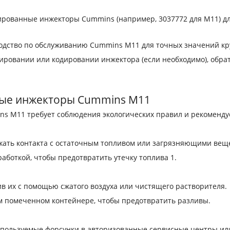
ицированные инжекторы Cummins (например, 3037772 для M11) д
ководство по обслуживанию Cummins M11 для точных значений к
ровании или кодировании инжектора (если необходимо), обрат
рые инжекторы Cummins M11
s M11 требует соблюдения экологических правил и рекомендуе
жать контакта с остаточным топливом или загрязняющими вещ
аботкой, чтобы предотвратить утечку топлива 1.
ив их с помощью сжатого воздуха или чистящего растворителя.
м помеченном контейнере, чтобы предотвратить разливы.
 используемые форсунки в авторизованные сервисные центры ил