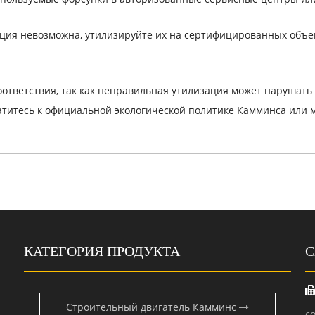
изация невозможна, утилизируйте их на сертифицированных объе
оответствия, так как неправильная утилизация может нарушать
титесь к официальной экологической политике Камминса или 
КАТЕГОРИЯ ПРОДУКТА
С
Строительный двигатель Камминс
c