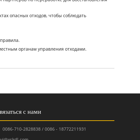
ктах опасных отходов, чтобы соблюдать
 правила.
местным органам управления отходами.
вязаться с нами
0086-710-2828838 / 0086 - 18772211931

ovi@xskdl.com