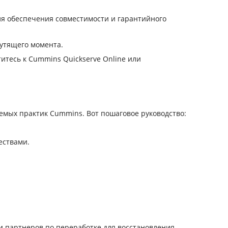
ля обеспечения совместимости и гарантийного
рутящего момента.
итесь к Cummins Quickserve Online или
мых практик Cummins. Вот пошаговое руководство:
ествами.
и партнеров по переработке для восстановления