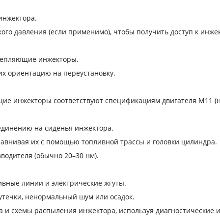
инжектора.
го давления (если применимо), чтобы получить доступ к инже
крепляющие инжекторы.
их ориентацию на переустановку.
яющие инжекторы соответствуют спецификациям двигателя M11 (н
единению на сиденья инжектора.
авнивая их с помощью топливной трассы и головки цилиндра.
одителя (обычно 20–30 нм).
ливные линии и электрические жгуты.
е утечки, ненормальный шум или осадок.
лива и схемы распыления инжектора, используя диагностические