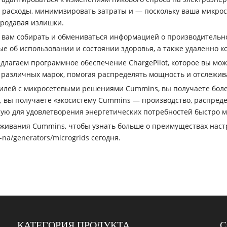
 расходы, минимизировать затраты и — поскольку ваша микро
продавая излишки.
т вам собирать и обмениваться информацией о производительно
е об использовании и состоянии здоровья, а также удаленно к
редлагаем программное обеспечение ChargePilot, которое вы мо
различных марок, помогая распределять мощность и отслежив
билей с микросетевыми решениями Cummins, вы получаете боле
, вы получаете «экосистему Cummins — производство, распреде
ную для удовлетворения энергетических потребностей быстро
луживания Cummins, чтобы узнать больше о преимуществах нас
na/generators/microgrids
сегодня.
КАТЕГОРИЯ ПРОДУКТА
С