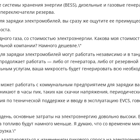
 системы хранения энергии (BESS), дизельные и газовые гене
и переключатели резерва.
ля зарядки электромобилей, вы сразу же ощутите ее преимущес
оста.
одного газа, со стоимостью электроэнергии. Какова моя стоимо
льной компании? Намного дешевле.\"
ля зарядки электромобилей могут работать независимо и в та
продолжает работать — либо от генератора, либо от резервной 
альным услугам, ваша микросеть будет генерировать всю необх
 может работать с коммунальным предприятием для зарядки ваш
никают в часы пик, таких как скачки напряжения, периодическ
 по технической поддержке и вводу в эксплуатацию EVCS, гово
день, основные затраты на электроэнергию довольно высоки. Е
на топливо будут намного меньше. Я думаю, что со временем м
рузка.\"
 адаптироваться к изменениям пикового спроса на электроэнер