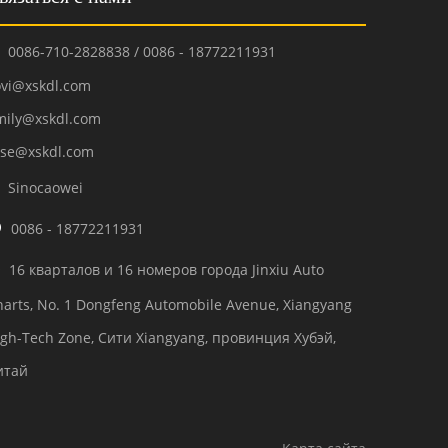
0086-710-2828838 / 0086 - 18772211931

ovi@xskdl.com
mily@xskdl.com
ose@xskdl.com
Sinocaowei


0086 - 18772211931
16 кварталов и 16 номеров города Jinxiu Auto

harts, No. 1 Dongfeng Automobile Avenue, Xiangyang
igh-Tech Zone, Сити Xiangyang, провинция Хубэй,
итай