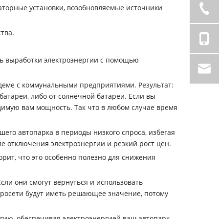
раторные установки, возобновляемые источники
тва.
сть выработки электроэнергии с помощью
ндеме с коммунальными предприятиями. Результат:
батареи, либо от солнечной батареи. Если вы
одимую вам мощность. Так что в любом случае время
его автопарка в периоды низкого спроса, избегая
ие отключения электроэнергии и резкий рост цен.
рит, что это особенно полезно для снижения
сли они смогут вернуться и использовать
икросети будут иметь решающее значение, потому
гию, обеспечивая электроэнергией ваш автопарк,