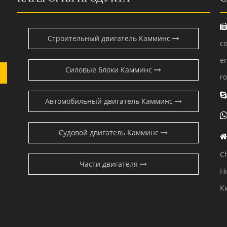
Строительный двигатель Камминс
c
e
Силовые блоки Камминс
r
Автомобильный двигатель Камминс
Судовой двигатель Камминс
C
Части двигателя
H
К