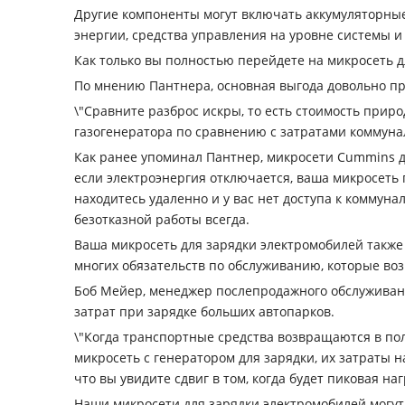
Другие компоненты могут включать аккумуляторные
энергии, средства управления на уровне системы 
Как только вы полностью перейдете на микросеть д
По мнению Пантнера, основная выгода довольно пр
\"Сравните разброс искры, то есть стоимость прир
газогенератора по сравнению с затратами коммуна
Как ранее упоминал Пантнер, микросети Cummins д
если электроэнергия отключается, ваша микросеть 
находитесь удаленно и у вас нет доступа к коммун
безотказной работы всегда.
Ваша микросеть для зарядки электромобилей также
многих обязательств по обслуживанию, которые воз
Боб Мейер, менеджер послепродажного обслуживания
затрат при зарядке больших автопарков.
\"Когда транспортные средства возвращаются в пол
микросеть с генератором для зарядки, их затраты 
что вы увидите сдвиг в том, когда будет пиковая наг
Наши микросети для зарядки электромобилей могут