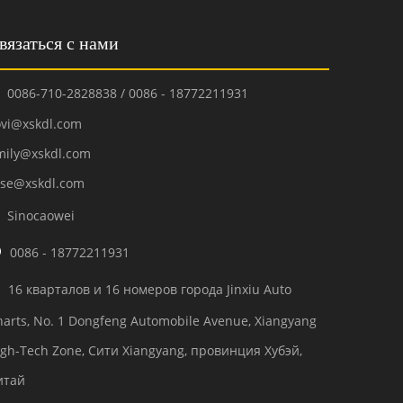
вязаться с нами
0086-710-2828838 / 0086 - 18772211931

ovi@xskdl.com
mily@xskdl.com
ose@xskdl.com
Sinocaowei


0086 - 18772211931
16 кварталов и 16 номеров города Jinxiu Auto

harts, No. 1 Dongfeng Automobile Avenue, Xiangyang
igh-Tech Zone, Сити Xiangyang, провинция Хубэй,
итай