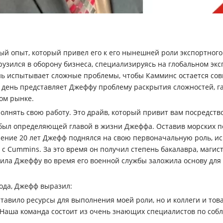
й опыт, который привел его к его нынешней роли экспортного
рузился в оборону бизнеса, специализируясь на глобальном экс
нь испытывает сложные проблемы, чтобы Камминс остается сов
день представляет Джеффу проблему раскрытия сложностей, га
ом рынке.
лнять свою работу. Это драйв, который привит вам посредств
 был определяющей главой в жизни Джеффа. Оставив морских п
ечение 20 лет Джефф поднялся на свою первоначальную роль, и
 с Cummins. За это время он получил степень бакалавра, маги
а Джеффу во время его военной службы заложила основу для ус
хода, Джефф выразил:
ставило ресурсы для выполнения моей роли, но и коллеги и то
 Наша команда состоит из очень знающих специалистов по со