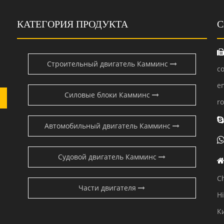
КАТЕГОРИЯ ПРОДУКТА
С
Строительный двигатель Камминс
c
e
Силовые блоки Камминс
r
Автомобильный двигатель Камминс
Судовой двигатель Камминс
C
Части двигателя
H
К