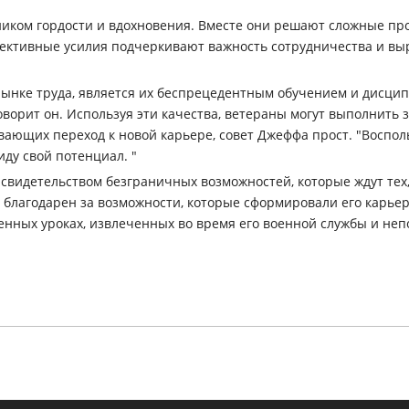
ником гордости и вдохновения. Вместе они решают сложные про
ктивные усилия подчеркивают важность сотрудничества и вы
 рынке труда, является их беспрецедентным обучением и дисцип
 говорит он. Используя эти качества, ветераны могут выполнит
вающих переход к новой карьере, совет Джеффа прост. "Воспол
иду свой потенциал. "
видетельством безграничных возможностей, которые ждут тех,
 благодарен за возможности, которые сформировали его карьер
ценных уроках, извлеченных во время его военной службы и н