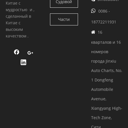
Судовой
Китае с
Камминс
мудростью и ,

0086 -
двигатель
сделанный в
Части
18772211931
Китае с
Камминс
высоким
двигателя
16

качеством .
кварталов и 16
номеров
города Jinxiu
Auto Charts, No.
1 Dongfeng
Automobile
Avenue,
Xiangyang High-
Tech Zone,
Сити