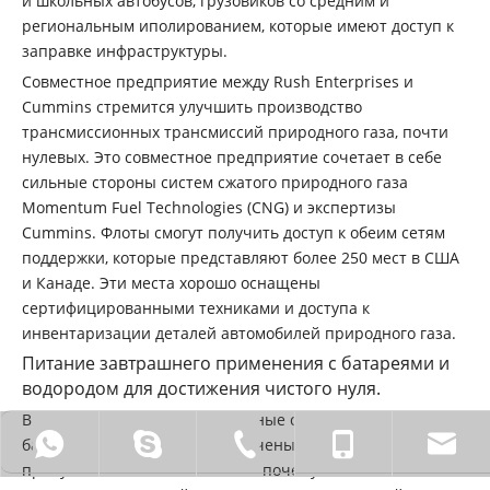
и школьных автобусов, грузовиков со средним и
региональным иполированием, которые имеют доступ к
заправке инфраструктуры.
Совместное предприятие между Rush Enterprises и
Cummins стремится улучшить производство
трансмиссионных трансмиссий природного газа, почти
нулевых. Это совместное предприятие сочетает в себе
сильные стороны систем сжатого природного газа
Momentum Fuel Technologies (CNG) и экспертизы
Cummins. Флоты смогут получить доступ к обеим сетям
поддержки, которые представляют более 250 мест в США
и Канаде. Эти места хорошо оснащены
сертифицированными техниками и доступа к
инвентаризации деталей автомобилей природного газа.
Питание завтрашнего применения с батареями и
водородом для достижения чистого нуля.
В настоящее время транспортные средства с
0086 18772211931
Sinocaowei.
0086-710-2828838.
0086 - 1
батарейным питанием ограничены их диапазоном и
пропускной способностью. Вот почему они менее