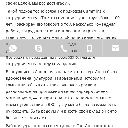
своих целей, мы все достигаем».
Такой подход тесно связан с подходом Cummins к
сотрудничеству. «То, что компания существует более 100
лет, красноречиво говорит о том, насколько командная
работа, сотрудничество и инновации встроены в
культуру», — отмечает Аиша. «Я лично видел это через
наши группы ресурсов для сотрудников. Чем больше я
0086 18772211931
Sinocaowei.
0086-710-2828838.
0086 - 1
участвую, тем больше связей я создаю – и часто эти связи
приводят к неожиданным возможностям для
сотрудничества между командами».
Вернувшись в Cummins в начале этого года, Аиша была
вдохновлена культурой и карьерными историями
компании. «Слышать, как люди здесь росли и
развивались на протяжении своей карьеры, очень
мотивирует», — говорит она. «Это напоминает мне о
моем путешествии в ВВС, где у меня была возможность
руководить, быть ведомым и внести свой вклад в нечто
большее, чем я сам».
Работая удаленно из своего дома в Сан-Антонио, штат