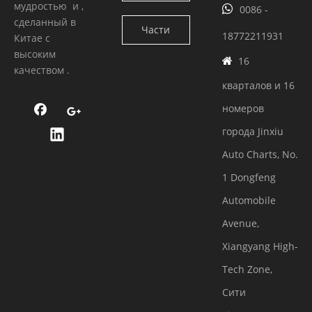
мудростью и ,

0086 -
двигатель
сделанный в
Части
18772211931
Китае с
Камминс
высоким
двигателя
16

качеством .
кварталов и 16
номеров
города Jinxiu
Auto Charts, No.
1 Dongfeng
Automobile
Avenue,
Xiangyang High-
Tech Zone,
Сити