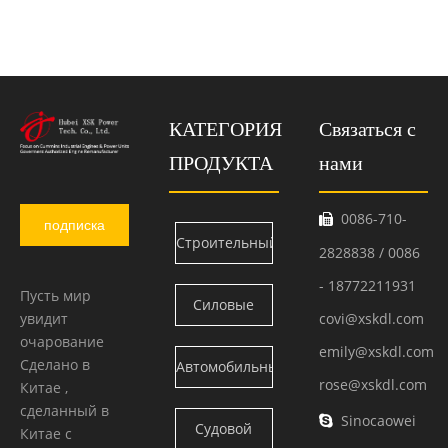
КАТЕГОРИЯ
Связаться с
ПРОДУКТА
нами
0086-710-

подписка
Строительный
2828838 / 0086
двигатель
- 18772211931
Пусть мир
Силовые
увидит
covi@xskdl.com
Камминс
очарование
блоки
emily@xskdl.com
Сделано в
Автомобильный
Камминс
rose@xskdl.com
Китае ,
двигатель
сделанный в
Sinocaowei

Судовой
Китае с
Камминс