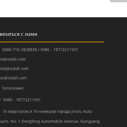
вязаться с нами
0086-710-2828838 / 0086 - 18772211931

ovi@xskdl.com
mily@xskdl.com
ose@xskdl.com
Sinocaowei


0086 - 18772211931
16 кварталов и 16 номеров города Jinxiu Auto

harts, No. 1 Dongfeng Automobile Avenue, Xiangyang