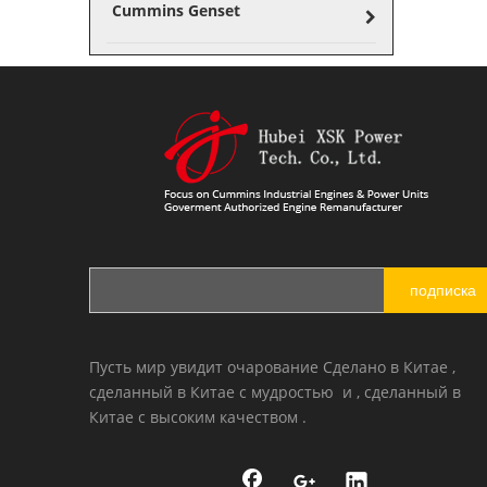
Cummins Genset
подписка
Пусть мир увидит очарование Сделано в Китае ,
сделанный в Китае с мудростью и , сделанный в
Китае с высоким качеством .