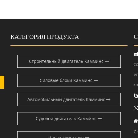
КАТЕГОРИЯ ПРОДУКТА
С
Строительный двигатель Камминс
c
e
Силовые блоки Камминс
r
Автомобильный двигатель Камминс
Судовой двигатель Камминс
C
Части двигателя