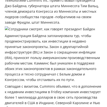
технологиям Cummins Inc. приветствовал президента
Джо Байдена, губернатора штата Миннесота Тим Вальц,
членов демократа Конгресса из Миннесоты и местных
лидеров сообщества городов -побратимов на своем
заводе Фридли, штат Миннесота.
Администрация Байдена запланировала тур, чтобы
продемонстрировать, как инвестиции в недавно
принятые законопроекты, Закон о двухпартийной
инфраструктуре (BIL) и Закон о сокращении инфляции
(IRA), приносят пользу американским производственным
рабочим местам. Камминс был уникален в поддержке
обоих этих законопроектов в рамках законодательного
процесса и тесно сотрудничал с Белым домом и
Конгрессом, чтобы отстаивать их по пути.
Совпадая с визитом, Cummins объявил, что в дополнение
к недавним инвестициям в Fridley компания инвестирует
более 1 миллиарда долларов в свою сеть производства
двигателей в США в Индиане, Северной Каролине и Нью