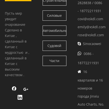
Строительный
2828838 / 0086
двигатель
- 18772211931
Пусть мир
Силовые
увидит
covi@xskdl.com
Камминс
очарование
блоки
emily@xskdl.com
Сделано в
Автомобильный
Камминс
rose@xskdl.com
Китае ,
двигатель
сделанный в
Sinocaowei

Судовой
Китае с
Камминс
мудростью и ,

0086 -
двигатель
сделанный в
Части
18772211931
Китае с
Камминс
высоким
двигателя
16

качеством .
кварталов и 16
номеров
города Jinxiu
Auto Charts, No.