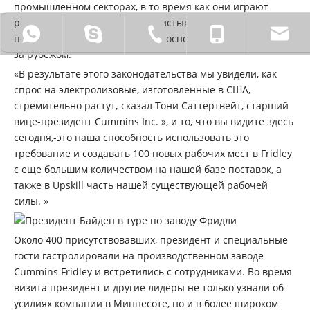
промышленном секторах, в то время как они играют
решающую роль в цепочках чистых энергетических
0086 18772211931
Sinocaowei.
0086-710-2828838.
0086 - 1
поставок, которые до сих пор в основном производились
за рубежом.
«В результате этого законодательства мы увидели, как
спрос на электролизовые, изготовленные в США,
стремительно растут,-сказал Тони Саттертвейт, старший
вице-президент Cummins Inc. », и ​​то, что вы видите здесь
сегодня,-это наша способность использовать это
требование и создавать 100 новых рабочих мест в Fridley
с еще большим количеством на нашей базе поставок, а
также в Upskill часть нашей существующей рабочей
силы. »
Около 400 присутствовавших, президент и специальные
гости гастролировали на производственном заводе
Cummins Fridley и встретились с сотрудниками. Во время
визита президент и другие лидеры не только узнали об
усилиях компании в Миннесоте, но и в более широком