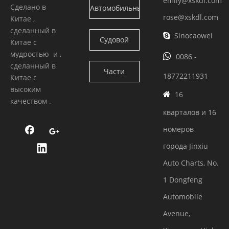
emily@xskdl.com
Сделано в
Автомобильный
Камминс
rose@xskdl.com
Китае ,
двигатель
сделанный в
Sinocaowei

Судовой
Китае с
Камминс
мудростью и ,

0086 -
двигатель
сделанный в
Части
18772211931
Китае с
Камминс
высоким
двигателя
16

качеством .
кварталов и 16
номеров
города Jinxiu
Auto Charts, No.
1 Dongfeng
Automobile
Avenue,