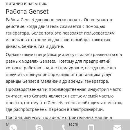
питания в часы пик.
Работа Genset
Работа Genset довольно легко понять. Он вступает в
действие, когда двигатель сжимается с помощью
генератора. Более того, это позволяет пользователям
использовать топливо для своего выбора, таких как
дизель, бензин, газ и другие.
Однако такие спецификации могут сильно различаться в
разных моделях Gensets. Поэтому для предприятий,
которые работают на местном уровне, всегда полезно
получить полную информацию от поставщика услуг
аренды Genset в Малайзии до аренды генератора.
Производственная и производственная индустрия часто
считает, что Gensets является неотъемлемой частью
проекта, потому что Gensets очень необходимы в местах,
где распространены перебои в электроэнергии.
Поставщики услуг по аренде строительных машин в
Малайзии, такие как Superior Machinery Sdn Bhd,
0086 18772211931
Sinocaowei.
0086-710-2828838.
0086 - 1