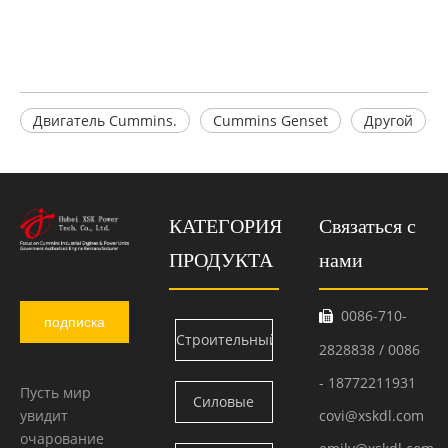
Двигатель Cummins.
Cummins Genset
Другой
КАТЕГОРИЯ
Связаться с
ПРОДУКТА
нами
0086-710-

подписка
Строительный
2828838 / 0086
двигатель
- 18772211931
Пусть мир
Силовые
увидит
covi@xskdl.com
Камминс
очарование
блоки