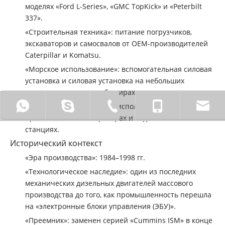
моделях «Ford L-Series», «GMC TopKick» и «Peterbilt
337».
«Строительная техника»: питание погрузчиков,
экскаваторов и самосвалов от OEM-производителей
Caterpillar и Komatsu.
«Морское использование»: вспомогательная силовая
установка и силовая установка на небольших
коммерческих судах и буксирах.
0086 18772211931
Sinocaowei.
0086-710-2828838.
0086 - 1
«Стационарная энергия»: используется в
промышленных генераторах и водонасосных
станциях.
Исторический контекст
«Эра производства»: 1984–1998 гг.
«Технологическое наследие»: один из последних
механических дизельных двигателей массового
производства до того, как промышленность перешла
на «электронные блоки управления (ЭБУ)».
«Преемник»: заменен серией «Cummins ISM» в конце