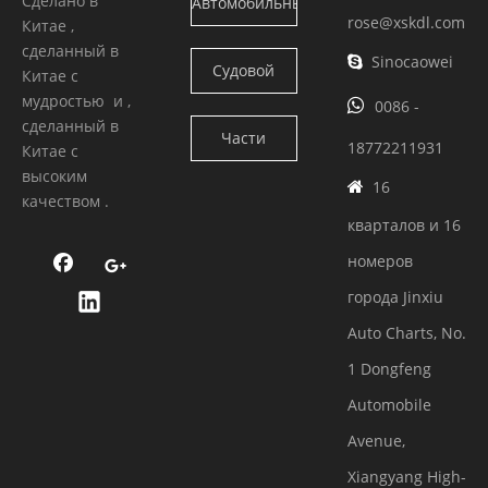
Сделано в
Автомобильный
Камминс
rose@xskdl.com
Китае ,
двигатель
сделанный в
Sinocaowei

Судовой
Китае с
Камминс
мудростью и ,

0086 -
двигатель
сделанный в
Части
18772211931
Китае с
Камминс
высоким
двигателя
16

качеством .
кварталов и 16
номеров
города Jinxiu
Auto Charts, No.
1 Dongfeng
Automobile
Avenue,
Xiangyang High-