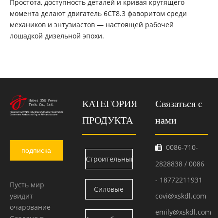
Простота, доступность деталей и кривая крутящего
момента делают двигатель 6CT8.3 фаворитом среди
механиков и энтузиастов — настоящей рабочей
лошадкой дизельной эпохи.
КАТЕГОРИЯ
Связаться с
ПРОДУКТА
нами
0086-710-

подписка
Строительный
2828838 / 0086
двигатель
- 18772211931
Пусть мир
Силовые
увидит
covi@xskdl.com
Камминс
очарование
блоки
emily@xskdl.com