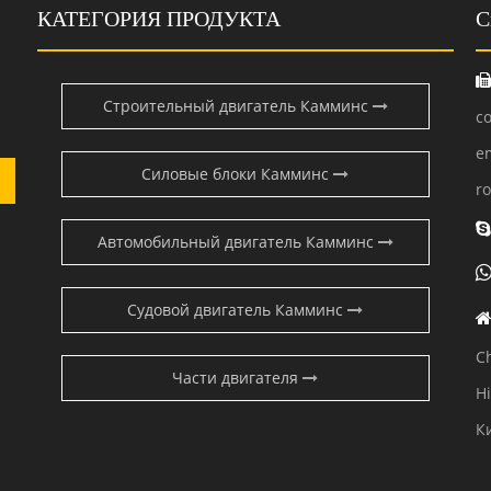
КАТЕГОРИЯ ПРОДУКТА
С
Строительный двигатель Камминс
c
e
Силовые блоки Камминс
r
Автомобильный двигатель Камминс
Судовой двигатель Камминс
C
Части двигателя
H
К