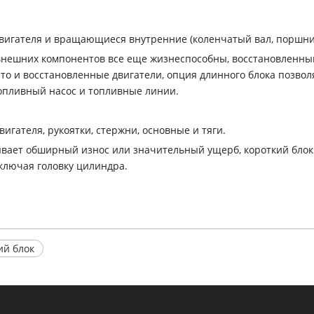
к двигателя и вращающиеся внутренние (коленчатый вал, порш
из внешних компонентов все еще жизнеспособны, восстановленн
что и восстановленные двигатели, опция длинного блока позво
 топливный насос и топливные линии.
вигателя, рукоятки, стержни, основные и тяги.
азывает обширный износ или значительный ущерб, короткий блок
ключая головку цилиндра.
ий блок