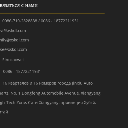
вязаться с нами
0086-710-2828838 / 0086 - 18772211931

ovi@xskdl.com
mily@xskdl.com
ose@xskdl.com
Sinocaowei


0086 - 18772211931
16 кварталов и 16 номеров города Jinxiu Auto

harts, No. 1 Dongfeng Automobile Avenue, Xiangyang
igh-Tech Zone, Сити Xiangyang, провинция Хубэй,
итай