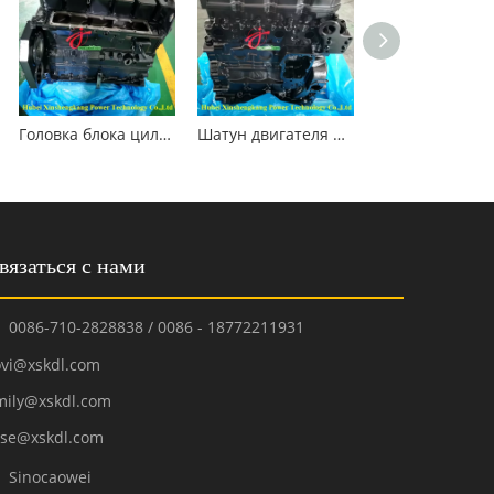
Головка блока цилиндров Cummins 6B5.9 3966454
Шатун двигателя Cummins QSB4.5
вязаться с нами
0086-710-2828838 / 0086 - 18772211931

ovi@xskdl.com
mily@xskdl.com
ose@xskdl.com
Sinocaowei
