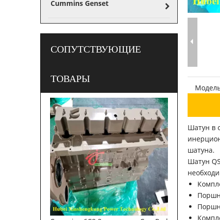
Cummins Genset
СОПУТСТВУЮЩИЕ
ТОВАРЫ
Модель
Шатун в 
инерцион
шатуна.
Шатун QS
необходи
Компл
Порш
Поршн
Компл