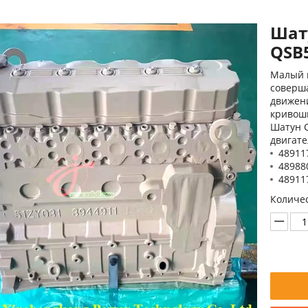
Шат
QSB
Малый 
соверш
движени
кривоши
Шатун C
двигате
48911
48988
48911
Количес