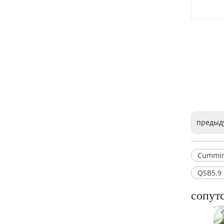
Блок цилиндров Cummins 4B3.9 3932012
предыд
Cummin
QSB5.9
сопут
Cummins 6l8.9 двигатель con-rod