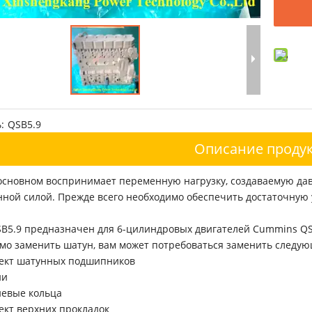
:
QSB5.9
Описание продук
основном воспринимает переменную нагрузку, создаваемую дав
ной силой. Прежде всего необходимо обеспечить достаточную 
B5.9 предназначен для 6-цилиндровых двигателей Cummins QSB 
мо заменить шатун, вам может потребоваться заменить следую
ект шатунных подшипников
ни
евые кольца
ект верхних прокладок