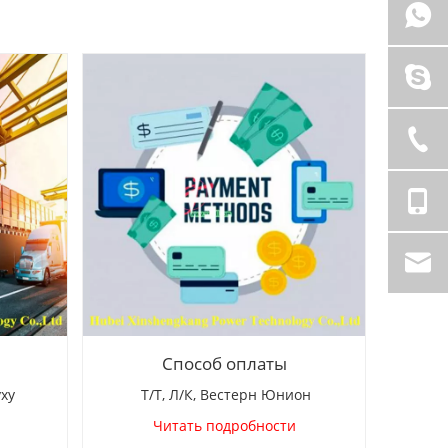
Способ оплаты
уху
Т/Т, Л/К, Вестерн Юнион
Читать подробности