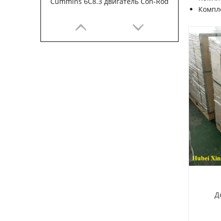
Cummins 6C8.3 двигатель Con-Rod
Компл
Блок цилиндров двигателя Cummins 6B5.9
Дере