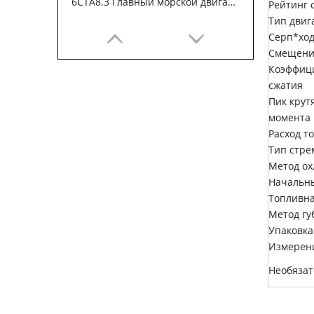
6CTA8.3 Главный морской двигатель
Рейтинг 
Тип двиг
Серп*ход
Смещени
Коэффиц
сжатия
Пик крут
момента
Расход т
Тип стре
Метод о
Начальн
Топливна
6CTA8.3 Главный морской двигатель
Метод гу
Упаковка
Измерен
Необяза