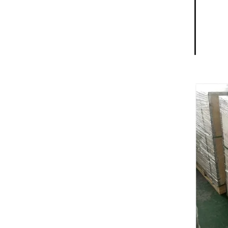
Восстановленный двигатель Cummins 6CTA8.3 для морских судов
Восстановленный двигатель Cummins 6CTA8.3 для морского генератора