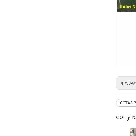
Восстановленный двигатель Cummins 6CT8.3 для морского генератора
предыд
6CTA8.
сопут