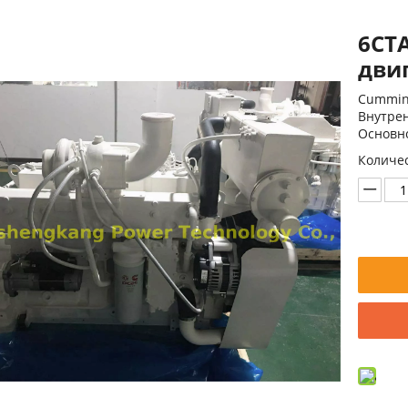
6CT
дви
Cummin
Внутре
Основно
Количес