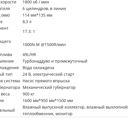
скорости
1800 об / мин
ателя
6 цилиндров, в линии
 (мм)
114 мм*135 мм
е
8,3 л
иент
17.3: 1
ящего
1000N.M @1500R/мин
оплива
49L/HR
мления
Турбонаддуво и промежуточный
хлаждения
Вода охлаждена
ый тип
24 В, электрический старт
я система
Насос прямого впрыска
бернатора
Механический губернатор
 веса
900 кг
ие
1600 мм*950 мм*1500 мм
Влажный выпускной коллектор, влажный выхлопной 
тельный
теплообменник, монитор