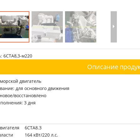
:
6CTA8,3-м220
Описание продук
морской двигатель
вание: для основного движения
 новое/восстановлено
полнения: 3 дня
вигателя
6CTA8.3
власти
164 кВт/220 л.с.