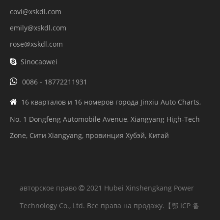
covi@xskdl.com
emily@xskdl.com
rose@xskdl.com
Sinocaowei


0086 - 18772211931
16 кварталов и 16 номеров города Jinxiu Auto Charts,

No. 1 Dongfeng Automobile Avenue, Xiangyang High-Tech
Zone, Сити Xiangyang, провинция Хубэй, Китай
авторское право
2021 Hubei Xinshengkang Power

Technology Co., Ltd. Все права на продажу.
【鄂 ICP 备