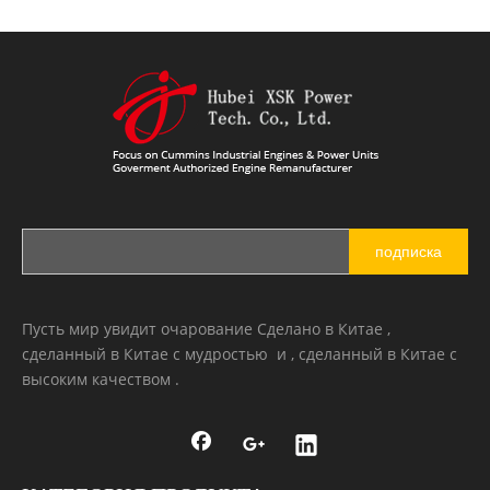
подписка
Пусть мир увидит очарование Сделано в Китае ,
сделанный в Китае с мудростью и , сделанный в Китае с
высоким качеством .