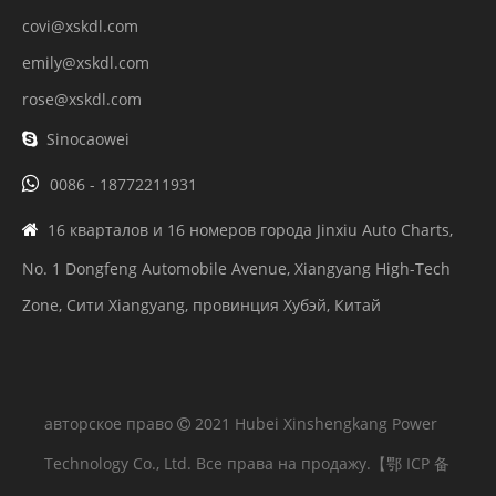
covi@xskdl.com
emily@xskdl.com
rose@xskdl.com
Sinocaowei


0086 - 18772211931
16 кварталов и 16 номеров города Jinxiu Auto Charts,

No. 1 Dongfeng Automobile Avenue, Xiangyang High-Tech
Zone, Сити Xiangyang, провинция Хубэй, Китай
авторское право
2021 Hubei Xinshengkang Power

Technology Co., Ltd. Все права на продажу.
【鄂 ICP 备