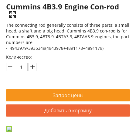
Cummins 4B3.9 Engine Con-rod
The connecting rod generally consists of three parts: a small
head, a shaft and a big head. Cummins 4B3.9 con-rod is for
Cummins 4B3.9, 4BT3.9, 4BTA3.9, 4BTAA3.9 engines, the part
numbers are
4943979/3935349(4943978+4891178+4891179)
Блок цилиндров Cummins 4B3.9 3932012
Блок цилиндров Cummins 4B3.9 3932012
Количество:
Запрос цены
Добавить в корзину