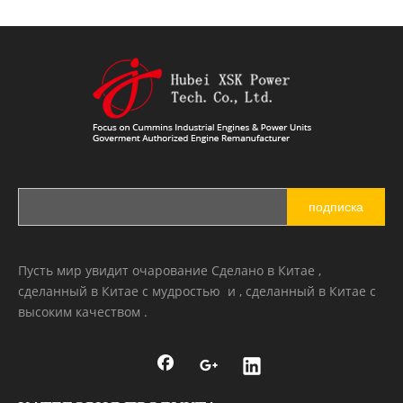
подписка
Пусть мир увидит очарование Сделано в Китае ,
сделанный в Китае с мудростью и , сделанный в Китае с
высоким качеством .