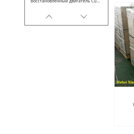
Восстановленный двигатель Cummins 6BT5.9 для строительных машин
Блок цилиндров двигателя Cummins 6B5.9
Woo