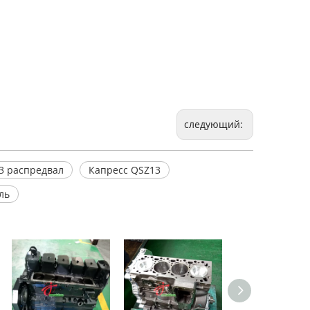
следующий:
3 распредвал
Капресс QSZ13
ль