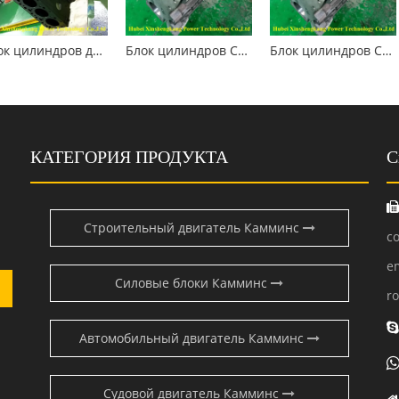
Блок цилиндров двигателя Cummins 6B5.9
Блок цилиндров Cummins 4B3.9 3932012
Блок цилиндров Cummins 4B3.9 3932012
КАТЕГОРИЯ ПРОДУКТА
С
Строительный двигатель Камминс
c
e
Силовые блоки Камминс
r
Автомобильный двигатель Камминс
Судовой двигатель Камминс