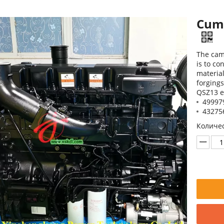
Cum
The cams
is to co
material
forging
QSZ13 e
49997
43275
Количес