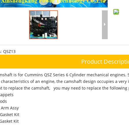
:
QSZ13
Product Descripti
shaft is for Cummins QSZ Series 6 Cylinder mechanical engines. Si
 characteristics of an engine, the camshaft design occupies a very 
nt to replace the camshaft, you may need to replace the following 
Tappets
Rods
 Arm Assy
Gasket Kit
Gasket Kit