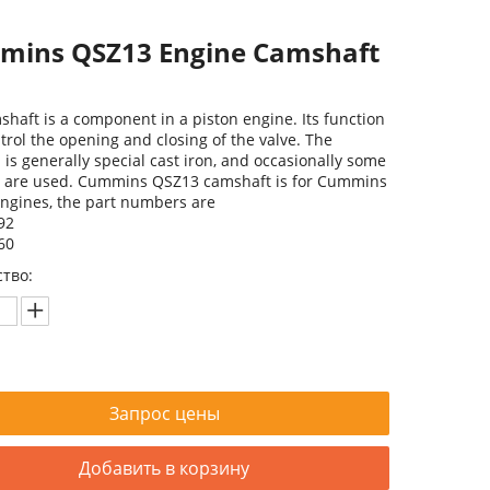
mins QSZ13 Engine Camshaft
haft is a component in a piston engine. Its function
ntrol the opening and closing of the valve. The
 is generally special cast iron, and occasionally some
s are used. Cummins QSZ13 camshaft is for Cummins
ngines, the part numbers are
92
60
тво:
Запрос цены
Добавить в корзину