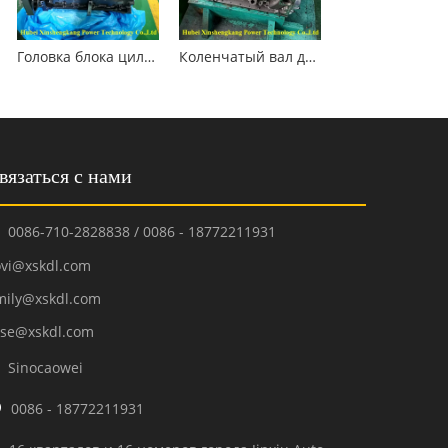
Головка блока цилиндров Cummins 6B5.9 3966454
Коленчатый вал двигателя Cummins QSB4.5
вязаться с нами
0086-710-2828838 / 0086 - 18772211931

ovi@xskdl.com
mily@xskdl.com
ose@xskdl.com
Sinocaowei


0086 - 18772211931