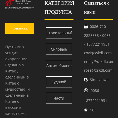
КАТЕГОРИЯ
Связаться с
ПРОДУКТА
нами
0086-710-

подписка
Строительный
2828838 / 0086
двигатель
- 18772211931
Пусть мир
Силовые
увидит
covi@xskdl.com
Камминс
очарование
блоки
emily@xskdl.com
Сделано в
Автомобильный
Камминс
rose@xskdl.com
Китае ,
двигатель
сделанный в
Sinocaowei

Судовой
Китае с
Камминс
мудростью и ,

0086 -
двигатель
сделанный в
Части
18772211931
Китае с
Камминс
высоким
двигателя
16

качеством .