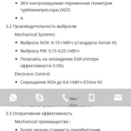
ЭКУ-контролируемая переменная геометрия
турбокомпрессоры (VGT)
А
‌3.2 Производительность выбросов
‌Mechanical Systems‌:
Выбросы NOX: 8-10 г/кВтч (стандарты Китая III)
Выбросы PM: 0,15-0,25 г/кВтч
Полагаясь на охлаждение EGR (потеря
эффективности 3-5%)
‌Electronic Control‌:
Сокращение NOx до 0,4 г/кВтч (China VI)
Уровни ПМ <0,01 г/кВтч
0086 18772211931
Sinocaowei.
0086-710-2828838.
0086 - 1
Интегрированные системы SCR с дозированием
мочевины (решение Adblue 32,5%)
‌3.3 Оперативная эффективность
‌Mechanical преимущества ‌:
Более низкая стоимость приобретения