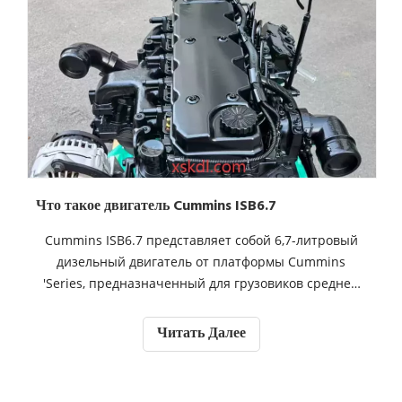
Что такое двигатель Cummins ISB6.7
Cummins ISB6.7 представляет собой 6,7-литровый
дизельный двигатель от платформы Cummins
'Series, предназначенный для грузовиков средней
протяженности, профессиональных транспортных
средств и других коммерческих приложений.
Читать Далее
Ключевые функции включают: ‌ Диапазон силы:
доступен в 185-300 конфигурациях лошадиных сил, с
такими моделями, как ISB6.7E5285, обеспечивая 285