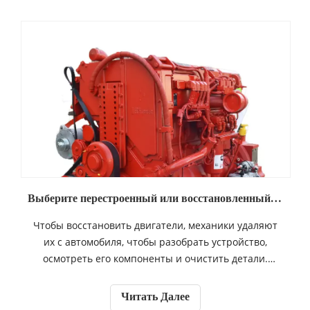
Приложения для грузовых автомобилей будут
построены для японского рынка, и будут доступны
для рынков Азиатско-Тихоокеанского региона и
других мировых рынков в конце этого года.
Двигатель будет собран на заводе двигателя Isuzu в
префектуре Точиги, Япония.
Выберите перестроенный или восстановленный двигатель
Чтобы восстановить двигатели, механики удаляют
их с автомобиля, чтобы разобрать устройство,
осмотреть его компоненты и очистить детали.
Автомагазин может повторно использовать
исправные движущиеся части и заменить
Читать Далее
сломанные или изношенные. Но большинство