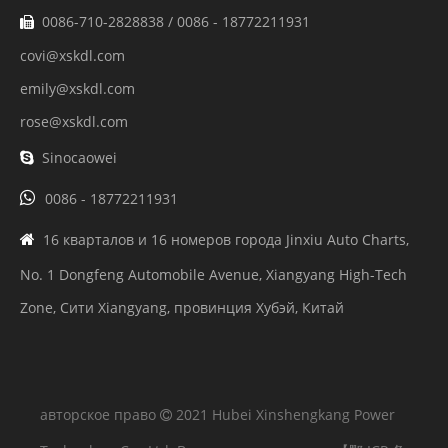
0086-710-2828838 / 0086 - 18772211931

covi@xskdl.com
emily@xskdl.com
rose@xskdl.com
Sinocaowei


0086 - 18772211931
16 кварталов и 16 номеров города Jinxiu Auto Charts,

No. 1 Dongfeng Automobile Avenue, Xiangyang High-Tech
Zone, Сити Xiangyang, провинция Хубэй, Китай
авторское право
2021 Hubei Xinshengkang Power
