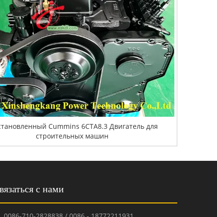
становленный Cummins 6CTA8.3 Двигатель для
строительных машин
вязаться с нами
0086-710-2828838 / 0086 - 18772211931
