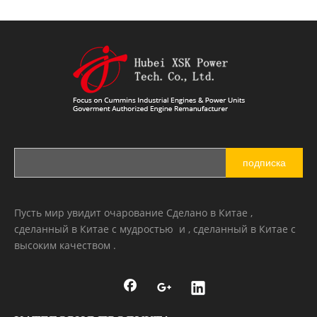
подписка
Пусть мир увидит очарование Сделано в Китае ,
сделанный в Китае с мудростью и , сделанный в Китае с
высоким качеством .