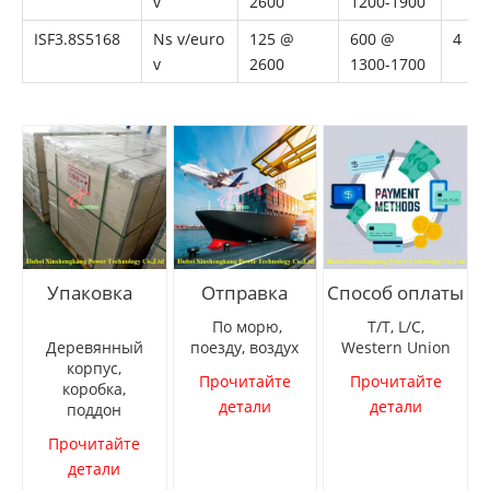
v
2600
1200-1900
ISF3.8S5168
Ns v/euro
125 @
600 @
4
v
2600
1300-1700
Упаковка
Отправка
Способ оплаты
По морю,
T/T, L/C,
Деревянный
поезду, воздух
Western Union
корпус,
Прочитайте
Прочитайте
коробка,
детали
детали
поддон
Прочитайте
детали