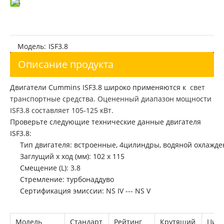
Восстановленный двигатель Cummins ISL9.5 для автомобильной промышленности
Восстановленный двигатель Cummins ISD6.7 для автомобильной промышленности
Модель:
ISF3.8
Описание продукта
Двигатели Cummins ISF3.8 широко применяются к
свет
транспортные средства. Оцененный диапазон мощности
ISF3.8 составляет 105-125 кВт.
Проверьте следующие технические данные двигателя
ISF3.8:
Тип двигателя: встроенные, 4цилиндры, водяной охлажде
Восстановленный двигатель Cummins ISL8.9 для автомобильной промышленности
Заглущий x ход (мм): 102 x 115
Смещение (L): 3.8
Стремление: турбонаддуво
Сертификация эмиссии: NS IV --- NS V
Модель
Стандарт
Рейтинг
Крутящий
Цил