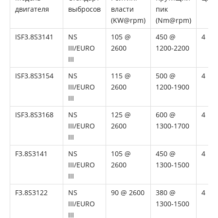
двигателя
выбросов
власти
пик
(KW@rpm)
(Nm@rpm)
ISF3.8S3141
NS
105 @
450 @
4
III/EURO
2600
1200-2200
III
ISF3.8S3154
NS
115 @
500 @
4
III/EURO
2600
1200-1900
III
ISF3.8S3168
NS
125 @
600 @
4
III/EURO
2600
1300-1700
III
F3.8S3141
NS
105 @
450 @
4
III/EURO
2600
1300-1500
III
F3.8S3122
NS
90 @ 2600
380 @
4
III/EURO
1300-1500
III