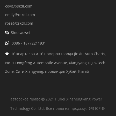
covi@xskdl.com
emily@xskdl.com
rose@xskdl.com
Sinocaowei


0086 - 18772211931
16 кварталов и 16 номеров города Jinxiu Auto Charts,

No. 1 Dongfeng Automobile Avenue, Xiangyang High-Tech
Zone, Сити Xiangyang, провинция Хубэй, Китай
авторское право
2021 Hubei Xinshengkang Power

Technology Co., Ltd. Все права на продажу.
【鄂 ICP 备