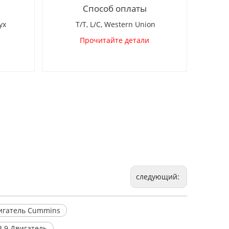
Способ оплаты
ух
T/T, L/C, Western Union
Прочитайте детали
следующий:
игатель Cummins
.9 Двигатель