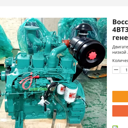
Вос
4BT3
ген
Двигате
низкой 
Количес