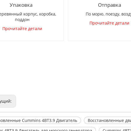
Упаковка
Отправка
вянный корпус, коробка,
По морю, поезду, возд
поддон
Прочитайте детали
Прочитайте детали
ущий:
новленные Cummins 4BT3.9 Двигатель
Восстановленные дв
s 4BT3.9 Двигатель для морского генератора
Cummins 4BT3