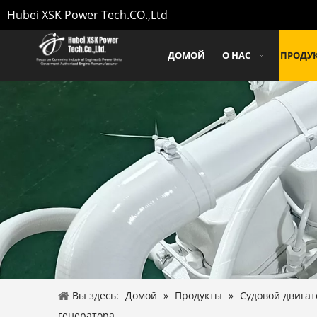
Hubei XSK Power Tech.CO.,Ltd
ДОМОЙ
О НАС
ПРОДУ
Вы здесь:
Домой
»
Продукты
»
Судовой двига
генератора