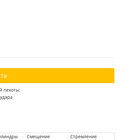
та
й пехоты:
 удара
илиндры
Смещение
Стремление