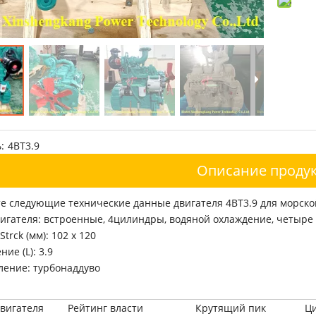
:
4BT3.9
Описание продук
е следующие технические данные двигателя 4BT3.9 для морско
игателя: встроенные, 4цилиндры, водяной охлаждение, четыре
Strck (мм): 102 x 120
ие (L): 3.9
ление: турбонаддуво
вигателя
Рейтинг власти
Крутящий пик
Ц