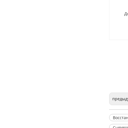
Дере
предыд
Восста
Cummin