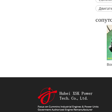
Двигат
сопут