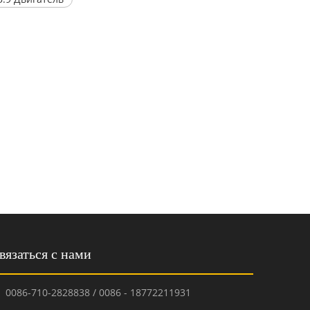
вязаться с нами
0086-710-2828838 / 0086 - 18772211931
