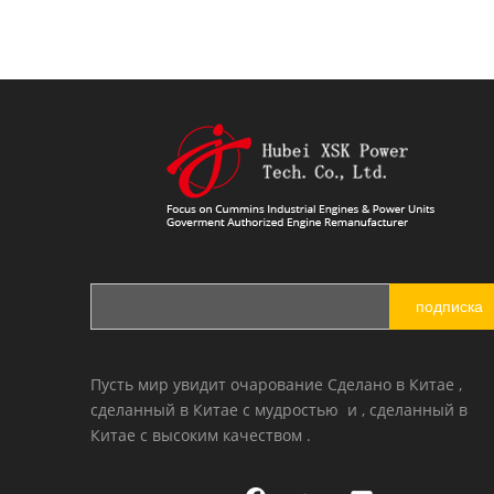
подписка
Пусть мир увидит очарование Сделано в Китае ,
сделанный в Китае с мудростью и , сделанный в
Китае с высоким качеством .