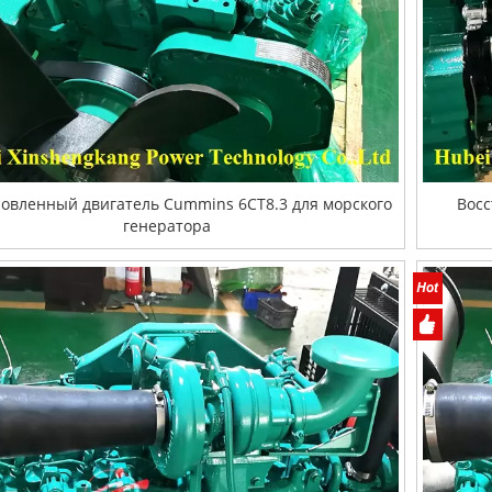
новленный двигатель Cummins 6CT8.3 для морского
Восс
генератора