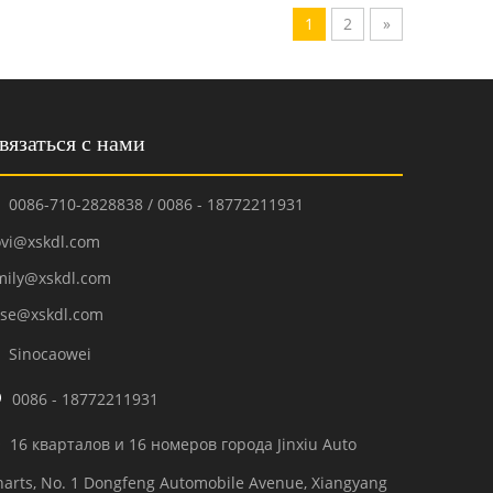
1
2
»
вязаться с нами
0086-710-2828838 / 0086 - 18772211931

ovi@xskdl.com
mily@xskdl.com
ose@xskdl.com
Sinocaowei


0086 - 18772211931
16 кварталов и 16 номеров города Jinxiu Auto

harts, No. 1 Dongfeng Automobile Avenue, Xiangyang