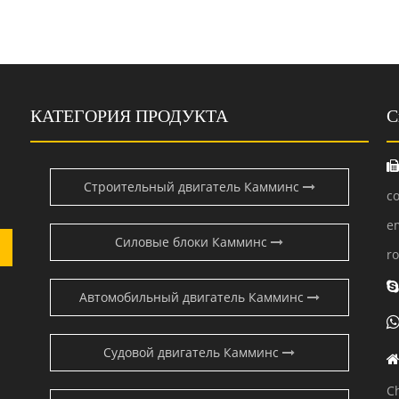
КАТЕГОРИЯ ПРОДУКТА
С
Строительный двигатель Камминс
c
e
Силовые блоки Камминс
r
Автомобильный двигатель Камминс
Судовой двигатель Камминс
C