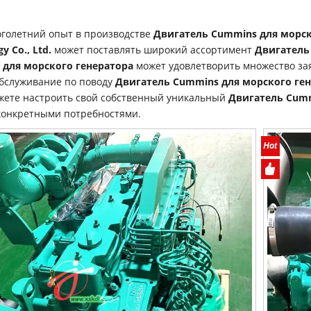
голетний опыт в производстве
Двигатель Cummins для морск
y Co., Ltd.
может поставлять широкий ассортимент
Двигатель
 для морского генератора
может удовлетворить множество зая
бслуживание по поводу
Двигатель Cummins для морского ге
жете настроить свой собственный уникальный
Двигатель Cumm
онкретными потребностями.