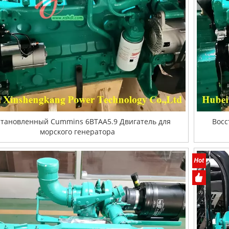
становленный Cummins 6BTAA5.9 Двигатель для
Восс
морского генератора