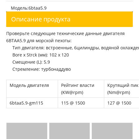
Модель:
6btaa5.9
Описание продукта
Проверьте следующие технические данные двигателя
6BTAA5.9 для морской пехоты:
Тип двигателя: встроенные, 6цилиндры, водяной охлажде
Bore x Strck (мм): 102 x 120
Смещение (L): 5.9
Стремление: турбонаддуво
Модель
Рейтинг
Крутящий
Цилиндры
Смещ
двигателя
власти
пик
(L)
(KW@rpm)
(Nm@rpm)
6btaa5.9-
115 @
127 @
6
5.9
gm115
1500
1500