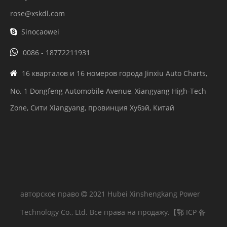
covi@xskdl.com
emily@xskdl.com
rose@xskdl.com
Sinocaowei


0086 - 18772211931
16 кварталов и 16 номеров города Jinxiu Auto Charts,

No. 1 Dongfeng Automobile Avenue, Xiangyang High-Tech
Zone, Сити Xiangyang, провинция Хубэй, Китай
авторское право
2021 Hubei Xinshengkang Power

Technology Co., Ltd. Все права на продажу.
【鄂 ICP 备