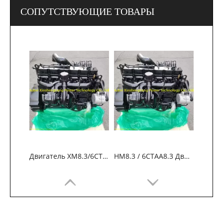
СОПУТСТВУЮЩИЕ ТОВАРЫ
Двигатель ХМ8.3/6CTAA8.3 для экскаватора Hyundai HX340SL
HM8.3 / 6CTAA8.3 Двигатель для Hyundai HX340SL Excavator