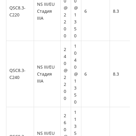
0
0
NS III/EU
QSC8.3-
@
@
Стадия
6
8.3
C220
2
1
IIIA
2
3
0
5
0
0
Восстановленный двигатель Komatsu SAA6D114E-3 для строительной техники
Восстановленный двигатель Komatsu SAA6D114E-3 для строительного оборудования
1
2
0
4
4
0
NS III/EU
0
QSC8.3-
@
Стадия
@
6
8.3
C240
2
IIIA
1
2
3
0
5
0
0
1
2
1
6
3
Восстановленный Cummins QSC8.3 Двигатель для строительных машин
Восстановленный двигатель Cummins QSC8.3 для строительной техники
0
NS III/EU
5