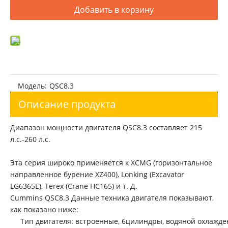
Машинные двигатели 215 л.с., 160 кВт, 2200 об/мин, двигатель QSC8.3, 8,3 л, оригинальный двигатель Cummins, используемый для колесного погрузчика JCB 456Z
Восстановленный длинный блок Komatsu 6D114E-5
Добавить в корзину
Модель:
QSC8.3
Описание продукта
Диапазон мощности двигателя QSC8.3 составляет 215
л.с.-260 л.с.
Восстановленный длинный блок Komatsu 6D114E-5
Восстановленный длинный блок Cummins QSC8.3
Эта серия широко применяется к XCMG (горизонтальное
направленное бурение XZ400), Lonking (Excavator
LG6365E), Terex (Crane HC165) и т. Д.
Cummins QSC8.3 Данные техника двигателя показывают,
как показано ниже:
Тип двигателя: встроенные, 6цилиндры, водяной охлажде