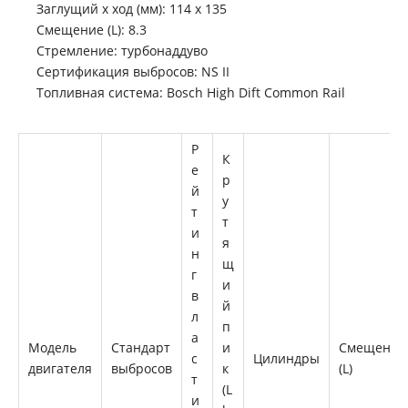
Заглущий x ход (мм): 114 x 135
Смещение (L): 8.3
Стремление: турбонаддуво
Сертификация выбросов: NS II
Топливная система: Bosch High Dift Common Rail
Восстановленный длинный блок Cummins QSC8.3
Восстановленный длинный блок Komatsu 6d114e-3
Р
К
е
р
й
у
т
т
и
я
н
щ
г
и
в
й
л
п
а
Модель
Стандарт
и
Смещение
с
Цилиндры
двигателя
выбросов
к
(L)
т
(L
Восстановленный длинный блок Komatsu 6D114E-3
Восстановленный длинный блок Komatsu 6d114e-3
и