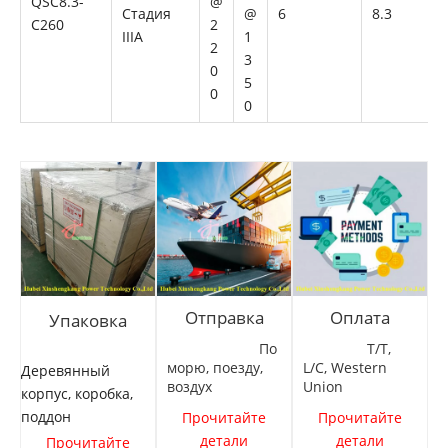
QSC8.3-
@
Стадия
@
6
8.3
C260
2
IIIA
1
2
3
0
5
0
0
Восстановленный двигатель Cummins QSC8.3 для строительной техники
Отправка
Оплата
Упаковка
По
T/T,
морю, поезду,
L/C, Western
Деревянный
воздух
Union
корпус, коробка,
поддон
Прочитайте
Прочитайте
детали
детали
Прочитайте