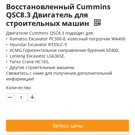
Восстановленный Cummins
QSC8.3 Двигатель для
строительных машин
Двигатели Cummins QSC8.3 подходят для:
Komatsu Excavator PC300-8, колесный погрузчик WA400
Hyundai Excavator R335LC-9
HM8.3 / 6CTAA8.3 Двигатель для Hyundai HX340SL Excavator
Двигатель ХМ8.3/6CTAA8.3 для экскаватора Hyundai HX340SL
XCMG Горизонтальное направление бурения XZ400,
Lonking Excavator LG6365E,
Terex Crane HC165,
Другие строительные машины
Свяжитесь с нами для получения дополнительной
информации!
Количество:
Запрос цены