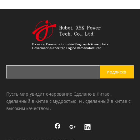
Двигатель ХМ8.3/6CTAA8.3 для экскаватора Hyundai HX340SL
HM8.3 / 6CTAA8.3 Двигатель для Hyundai HX340SL Excavator
подписка
Пусть мир увидит очарование Сделано в Китае ,
сделанный в Китае с мудростью и , сделанный в Китае с
высоким качеством .