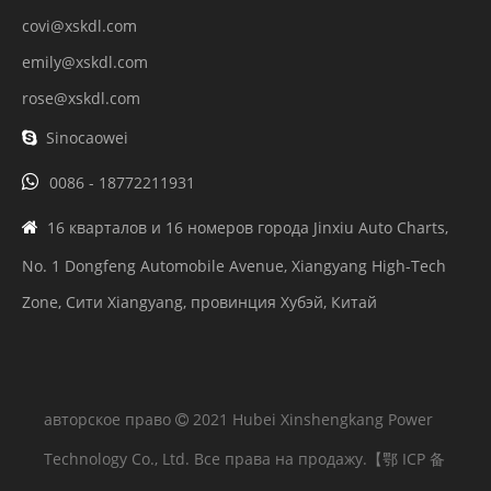
covi@xskdl.com
emily@xskdl.com
rose@xskdl.com
Sinocaowei


0086 - 18772211931
16 кварталов и 16 номеров города Jinxiu Auto Charts,

No. 1 Dongfeng Automobile Avenue, Xiangyang High-Tech
Zone, Сити Xiangyang, провинция Хубэй, Китай
авторское право
2021 Hubei Xinshengkang Power

Technology Co., Ltd. Все права на продажу.
【鄂 ICP 备