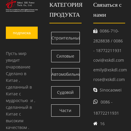
КАТЕГОРИЯ
Связаться с
ПРОДУКТА
нами
0086-710-

подписка
Строительный
2828838 / 0086
двигатель
- 18772211931
Пусть мир
Силовые
увидит
covi@xskdl.com
Камминс
очарование
блоки
emily@xskdl.com
Сделано в
Автомобильный
Камминс
rose@xskdl.com
Китае ,
двигатель
сделанный в
Sinocaowei

Судовой
Китае с
Камминс
мудростью и ,

0086 -
двигатель
сделанный в
Части
18772211931
Китае с
Камминс
высоким
двигателя
16

качеством .