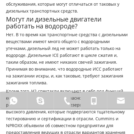
обслуживания, которые могут отличаться от таковых у
дизельных транспортных средств.
Могут ли дизельные двигатели
работать на водороде?
Нет. В то время как транспортные средства с дизельными
веществами имеют много общего с водородными
утечками, дизельный лед не может работать только на
водороде. Дизельные ICE работают в цикле сжатия и,
таким образом, не имеют никаких свечей зажигания.
Принимая во внимание, что водородные ИСС работают
на зажигании искры, и, как таковые, требуют зажигания
зажигания топлива.
Кроме того, H2-спектакли включают в себя ряд функций,
которые необходимы для безопасной и эффективной
0086 18772211931
Sinocaowei.
0086-710-2828838.
0086 - 1
работы. Это включает в себя резервуары для хранения
высокого давления, которые подвергаются тщательному
тестированию и сертификации в отрасли. Cummins и
NPROXX объявили об совместном предприятии для
предоставления ведущих в отрасли вариантов хранения