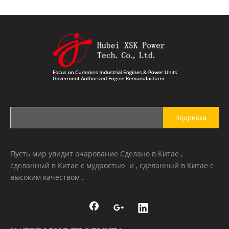
подписка
Пусть мир увидит очарование Сделано в Китае ,
сделанный в Китае с мудростью и , сделанный в Китае с
высоким качеством .