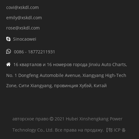
covi@xskdl.com
emily@xskdl.com
rose@xskdl.com
Sinocaowei


0086 - 18772211931
16 кварталов и 16 номеров города Jinxiu Auto Charts,

No. 1 Dongfeng Automobile Avenue, Xiangyang High-Tech
Zone, Сити Xiangyang, провинция Хубэй, Китай
авторское право
2021 Hubei Xinshengkang Power

Technology Co., Ltd. Все права на продажу.
【鄂 ICP 备