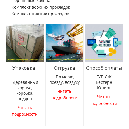
Поршневые кольца
Комплект верхних прокладок
Комплект нижних прокладок
Упаковка
Отгрузка
Способ оплаты
По морю,
Т/Т, Л/К,
Деревянный
поезду, воздуху
Вестерн
корпус,
Юнион
Читать
коробка,
Читать
подробности
поддон
подробности
Читать
подробности