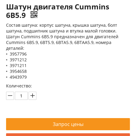
Шатун двигателя Cummins
6B5.9
Состав шатуна: корпус шатуна, крышка шатуна, болт
шатуна, подшипник шатуна и втулка малой головки.
Шатун Cummins 6B5.9 предназначен для двигателей
Cummins 6B5.9, 6BT5.9, 6BTA5.9, 6BTAA5.9, номера
деталей:
Блок цилиндров Cummins 4B3.9 3932012
Головка блока цилиндров Cummins 6B5.9 3966454
3957796
3971212
3971211
3954658
4943979
Количество:
Запрос цены