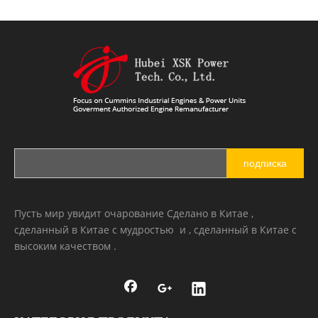
подписка
Пусть мир увидит очарование Сделано в Китае ,
сделанный в Китае с мудростью и , сделанный в Китае с
высоким качеством .