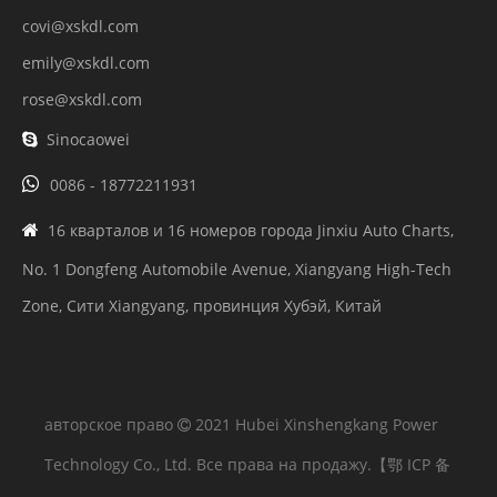
covi@xskdl.com
emily@xskdl.com
rose@xskdl.com
Sinocaowei


0086 - 18772211931
16 кварталов и 16 номеров города Jinxiu Auto Charts,

No. 1 Dongfeng Automobile Avenue, Xiangyang High-Tech
Zone, Сити Xiangyang, провинция Хубэй, Китай
авторское право
2021 Hubei Xinshengkang Power

Technology Co., Ltd. Все права на продажу.
【鄂 ICP 备