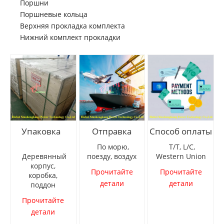
Поршни
Поршневые кольца
Верхняя прокладка комплекта
Нижний комплект прокладки
Упаковка
Отправка
Способ оплаты
По морю,
T/T, L/C,
Деревянный
поезду, воздух
Western Union
корпус,
Прочитайте
Прочитайте
коробка,
детали
детали
поддон
Прочитайте
детали