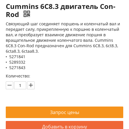
Cummins 6C8.3 двигатель Con-
Rod
Связующий шаг соединяет поршень и коленчатый вал и
передает силу, прикрепленную к поршню в коленчатый
вал, и преобразует взаимное движение поршня в
вращательное движение коленчатого вала. Cummins
6C8.3 Con-Rod предназначен для Cummins 6C8.3, 6ct8.3,
Восстановленный двигатель Cummins 6BT5.9 для строительных машин
Cummins 4B3.9 цилиндрический блок 3932012
6cta8.3, 6ctaa8.3.
5271841
5289332
5271843
Количество:
Запрос цены
Добавить в корзину