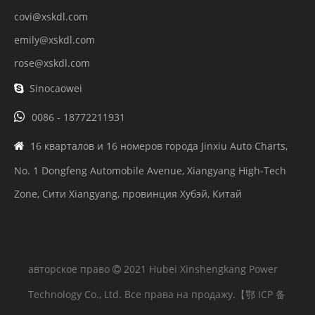
covi@xskdl.com
emily@xskdl.com
rose@xskdl.com
Sinocaowei


0086 - 18772211931
16 кварталов и 16 номеров города Jinxiu Auto Charts,

No. 1 Dongfeng Automobile Avenue, Xiangyang High-Tech
Zone, Сити Xiangyang, провинция Хубэй, Китай
авторское право
2021 Hubei Xinshengkang Power

Technology Co., Ltd. Все права на продажу.
【鄂 ICP 备