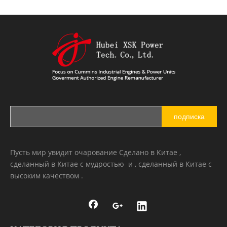
подписка
Пусть мир увидит очарование Сделано в Китае ,
сделанный в Китае с мудростью и , сделанный в Китае с
высоким качеством .