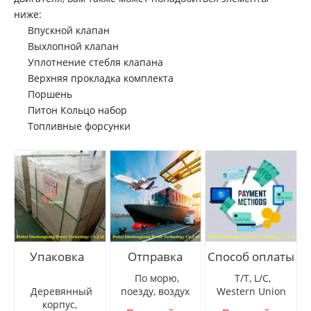
ниже:
Впускной клапан
Выхлопной клапан
Уплотнение стебля клапана
Верхняя прокладка комплекта
Поршень
Cummins QSB4.5 головка цилиндра двигателя
Восстановленный двигатель Cummins 6BT5.9 для строительных машин
Питон Кольцо набор
Топливные форсунки
Упаковка
Отправка
Способ оплаты
По морю,
T/T, L/C,
Деревянный
поезду, воздух
Western Union
корпус,