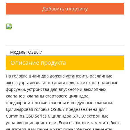
Блок цилиндров двигателя Cummins 6B5.9
Головка блока цилиндров Cummins 6B5.9 3966454
Добавить в корзину
Модель:
QSB6.7
Описание продукта
На головке цилиндра должна установить различные
аксессуары дизельного двигателя, таких как топливные
Головка блока цилиндров двигателя Cummins QSB3.9
Cummins 4B3.9 цилиндрический блок 3932012
форсунки, устройства для впускного и выхлопных
клапанов, клапаны стартового цилиндра,
предохранительные клапаны и воздушные клапаны.
Цилиндровая головка QSB6.7 предназначена для
Cummins QSB Series 6 цилиндра 6.7L Электронные
управляющие двигатели. Если вы хотите заменить блок
двигателя, вам также может понадобиться элементы