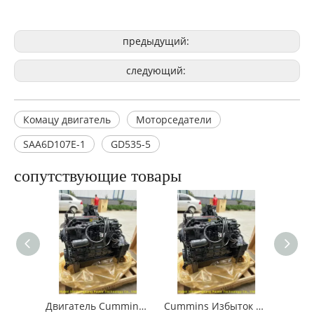
предыдущий:
следующий:
Комацу двигатель
Моторседатели
SAA6D107E-1
GD535-5
сопутствующие товары
Komatsu saa6d107e-1 двигатель экскаватора
Двигатель экскаватора Komatsu SAA6D107E-1
Двигатель Cummins Surplus QSB6.7
Cummins Избыток двигателя QSB6.7