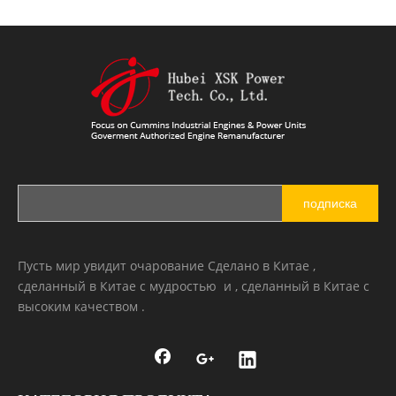
подписка
Пусть мир увидит очарование Сделано в Китае ,
сделанный в Китае с мудростью и , сделанный в Китае с
высоким качеством .