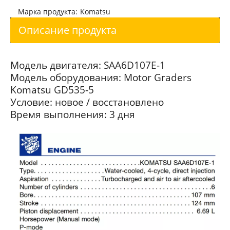
Motor Graders Komatsu GD535-5 двигатель SAA6D107E-1
Автогрейдеры Komatsu GD535-5 Двигатель SAA6D107E-1
Марка продукта:
Komatsu
Описание продукта
Модель двигателя: SAA6D107E-1
Модель оборудования: Motor Graders
Komatsu GD535-5
Условие: новое / восстановлено
Время выполнения: 3 дня
Komatsu SAA6D107E-1 для экскаваторов PC210 и PC210LC-10MO
Komatsu SAA6D107E-1 для экскаваторов PC210 и PC210LC-10MO