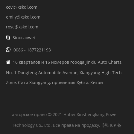
covi@xskdl.com
emily@xskdl.com
rose@xskdl.com
Sinocaowei


0086 - 18772211931
16 кварталов и 16 номеров города Jinxiu Auto Charts,

No. 1 Dongfeng Automobile Avenue, Xiangyang High-Tech
Zone, Сити Xiangyang, провинция Хубэй, Китай
авторское право
2021 Hubei Xinshengkang Power

Technology Co., Ltd. Все права на продажу.
【鄂 ICP 备