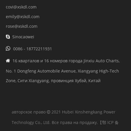
covi@xskdl.com
emily@xskdl.com
rose@xskdl.com
Sinocaowei


0086 - 18772211931
16 кварталов и 16 номеров города Jinxiu Auto Charts,

No. 1 Dongfeng Automobile Avenue, Xiangyang High-Tech
Zone, Сити Xiangyang, провинция Хубэй, Китай
авторское право
2021 Hubei Xinshengkang Power

Technology Co., Ltd. Все права на продажу.
【鄂 ICP 备