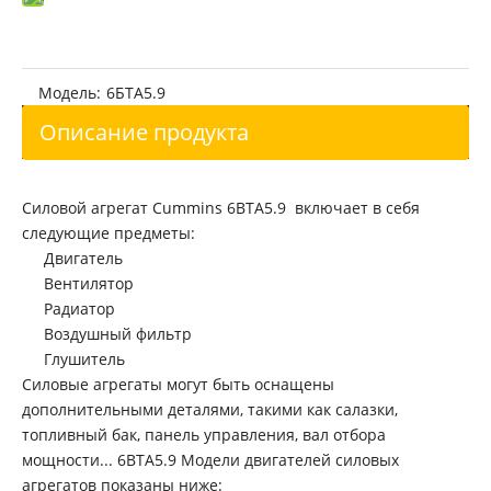
Восстановленный Cummins QSC8.3 Двигатель для строительных машин
Восстановленные силовые агрегаты Cummins 4BTA3.9
Модель:
6БТА5.9
Описание продукта
Силовой агрегат Cummins 6BTA5.9 включает в себя
следующие предметы:
Двигатель
Вентилятор
Радиатор
Восстановленные силовые агрегаты Cummins 4B3.9
Восстановленный двигатель Komatsu SAA6D114E-2 для строительного оборудования
Воздушный фильтр
Глушитель
Силовые агрегаты могут быть оснащены
дополнительными деталями, такими как салазки,
топливный бак, панель управления, вал отбора
мощности... 6BTA5.9 Модели двигателей силовых
агрегатов показаны ниже: