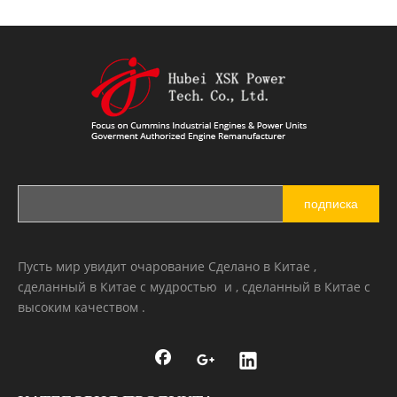
подписка
Пусть мир увидит очарование Сделано в Китае ,
сделанный в Китае с мудростью и , сделанный в Китае с
высоким качеством .