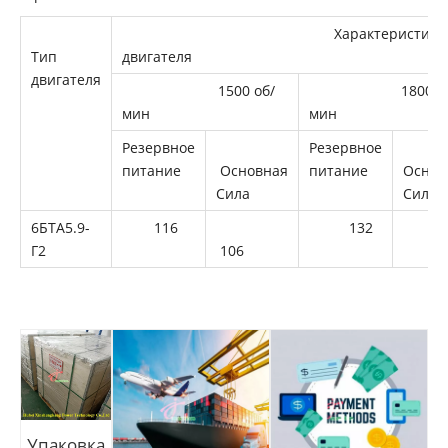
Характеристики
Тип
двигателя
двигателя
1500 об/
1800 об
мин
мин
Восстановленные силовые агрегаты Cummins 4BT3.9
Восстановленный длинный блок Cummins 6B5.9
Резервное
Резервное
питание
Основная
питание
Основ
Сила
Сила
6БТА5.9-
116
132
12
Г2
106
Восстановленный длинный блок Cummins 4B3.9
Упаковка