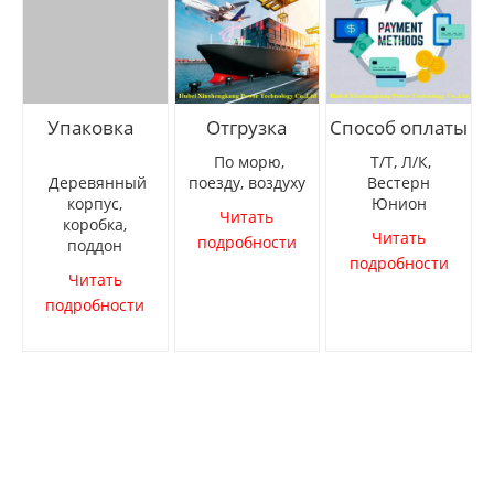
Упаковка
Отгрузка
Способ оплаты
Шатун двигателя Cummins 6B5.9
Шатун двигателя Cummins 6B5.9
По морю,
Т/Т, Л/К,
Деревянный
поезду, воздуху
Вестерн
корпус,
Юнион
Читать
коробка,
Читать
подробности
поддон
подробности
Читать
подробности
Cummins 6C8.3 Engine Upper Gasket Kits
Комплекты верхних прокладок двигателя Cummins 6C8.3