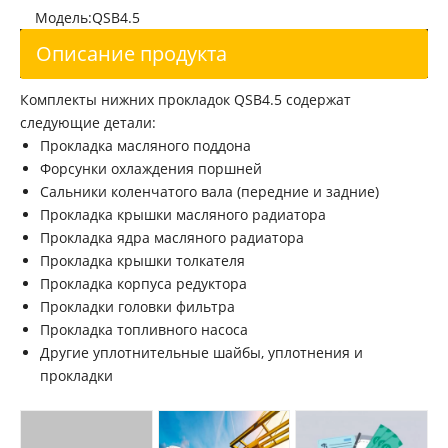
Головка блока цилиндров Cummins 6B5.9 3966454
Шатун двигателя Cummins 4B3.9
Модель:
QSB4.5
Описание продукта
Комплекты нижних прокладок QSB4.5 содержат
следующие детали:
Прокладка масляного поддона
Форсунки охлаждения поршней
Сальники коленчатого вала (передние и задние)
Прокладка крышки масляного радиатора
Прокладка ядра масляного радиатора
Прокладка крышки толкателя
Прокладка корпуса редуктора
Cummins 4B3.9 Engine Con-rod
Шатун двигателя Cummins 6B5.9
Прокладки головки фильтра
Прокладка топливного насоса
Другие уплотнительные шайбы, уплотнения и
прокладки