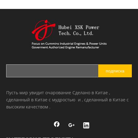
подписка
Пусть мир увидит очарование Сделано в Китае ,
сделанный в Китае с мудростью и , сделанный в Китае с
высоким качеством .