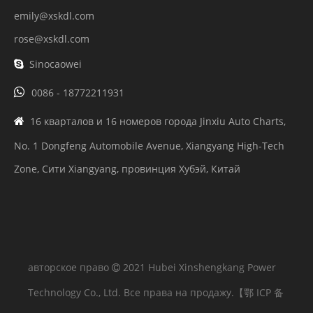
covi@xskdl.com
emily@xskdl.com
rose@xskdl.com
Sinocaowei


0086 - 18772211931
16 кварталов и 16 номеров города Jinxiu Auto Charts,

No. 1 Dongfeng Automobile Avenue, Xiangyang High-Tech
Zone, Сити Xiangyang, провинция Хубэй, Китай
авторское право
2021 Hubei Xinshengkang Power

Technology Co., Ltd. Все права на продажу.
【鄂 ICP 备